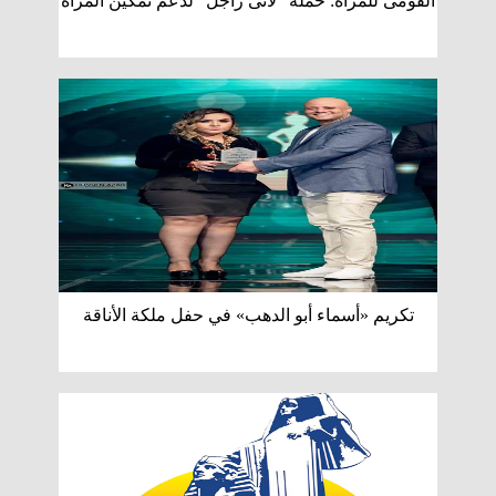
القومى للمرأة: حملة ”لأنى راجل” لدعم تمكين المرأة
تكريم «أسماء أبو الدهب» في حفل ملكة الأناقة