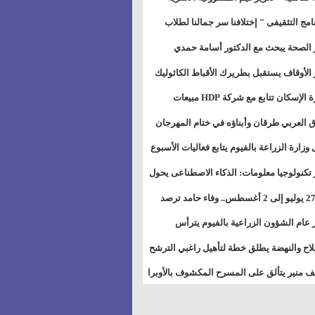
خطيط للمستقبل" بمجمع إعلام السويس
نامج التثقيفى " إختلافنا سر جمالنا لطلاب
بات ذوى الهمهم" بمدارس التربية الخاصة
 الصحة يبحث مع الدكتور أسامة حمدي
سويس
تاذ بجامعة هارفارد توسيع برامج التوعية
 الأوقاف يستقبل بطريرك الأقباط الكاثوليك
ض السكري
دات هيئة أوقاف الكنيسة الكاثوليكية لبحث
وزيرة الإسكان تتابع مع شركة HDP مبيعات
 التعاون المشترك
يق مشروعات المدن الجديدة
 العربي طرقان وأبناؤه في ختام المهرجان
في للموسيقى والغناء بالمسرح المكشوف
 وزارة الزراعة بالفيوم يتابع فعاليات الأسبوع
ل من الرشة الثالثة لمكافحة ديدان اللوز
 تكنولوجيا معلومات: الذكاء الاصطناعى يحول
طن
تخدم إلى سلعة فى اقتصاد الانتباه
من 27 يوليو إلى 2 أغسطس.. وفاء حامد ترصد
رات أقوى الاتصالات الفلكية على الأبراج
 عام الشؤون الزراعية بالفيوم يترأس
تماع الدوري لمتابعة الحصر الحيازي الجديدة
لاح والنهضة يطلق خطة لتأهيل راغبي الترشح
الس الشعبية المحلية ويستعرض خطط
 منير يتألق على المسرح المكشوف بالأوبرا
اته بالمحافظات