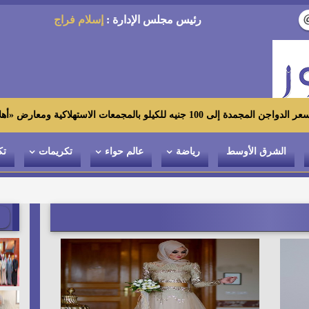
رئيس مجلس الإدارة :
إسلام فراج
الاستهلاكية ومعارض «أهلاً رمضان»
الشرق الأوسط
رياضة
عالم حواء
تكريمات
تك