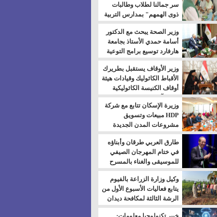
سر جمالنا لطلاب وطالبات
ذوى الهمهم" بمدارس التربية
الخاصة بالسويس
وزير الصحة يبحث مع الدكتور
أسامة حمدي الأستاذ بجامعة
هارفارد توسيع برامج التوعية
بمرض السكري
وزير الأوقاف يستقبل بطريرك
الأقباط الكاثوليك وقيادات هيئة
أوقاف الكنيسة الكاثوليكية
لبحث آفاق التعاون المشترك
وزيرة الإسكان تتابع مع شركة
HDP مبيعات وتسويق
مشروعات المدن الجديدة
طارق العربي طرقان وأبناؤه
في ختام المهرجان الصيفي
للموسيقى والغناء بالمسرح
المكشوف
وكيل وزارة الزراعة بالفيوم
يتابع فعاليات الأسبوع الأول من
الرشة الثالثة لمكافحة ديدان
اللوز للقطن
خبير تكنولوجيا معلومات: