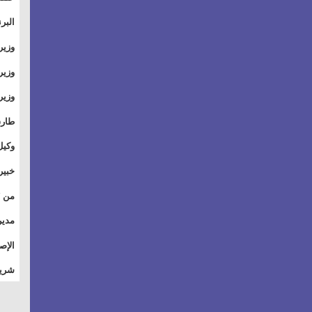
والت
البر
وطال
وزير
بال
الأس
وزير
بمر
وقيا
آفاق
وتسو
طارق
الصي
وكيل
الأو
خبير
للق
المس
تأثي
مدير
الاج
الإص
للمج
شريف
أمان