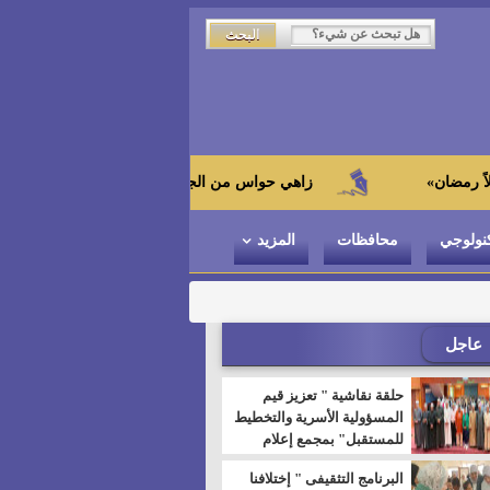
زاهي حواس من الجامعة اليابانية : "توت عنخ آمون" هو بطل 
نولوجي
محافظات
المزيد
عاجل
حلقة نقاشية " تعزيز قيم
المسؤولية الأسرية والتخطيط
للمستقبل" بمجمع إعلام
السويس
البرنامج التثقيفى " إختلافنا