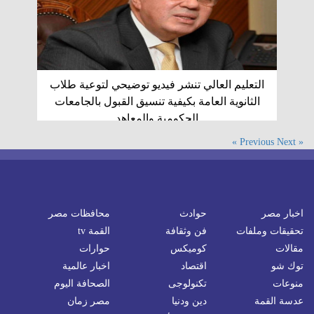
التعليم العالي تنشر فيديو توضيحي لتوعية طلاب
الثانوية العامة بكيفية تنسيق القبول بالجامعات
الحكومية والمعاهد
Next »
« Previous
اخبار مصر
حوادث
محافظات مصر
تحقيقات وملفات
فن وثقافة
القمة tv
مقالات
كوميكس
حوارات
توك شو
اقتصاد
اخبار عالمية
منوعات
تكنولوجى
الصحافة اليوم
عدسة القمة
دين ودنيا
مصر زمان