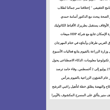
خطيط للمستقبل" بمجمع إعلام السويس
نامج التثقيفى " إختلافنا سر جمالنا لطلاب
بات ذوى الهمهم" بمدارس التربية الخاصة
 الصحة يبحث مع الدكتور أسامة حمدي
سويس
تاذ بجامعة هارفارد توسيع برامج التوعية
 الأوقاف يستقبل بطريرك الأقباط الكاثوليك
ض السكري
دات هيئة أوقاف الكنيسة الكاثوليكية لبحث
وزيرة الإسكان تتابع مع شركة HDP مبيعات
 التعاون المشترك
يق مشروعات المدن الجديدة
 العربي طرقان وأبناؤه في ختام المهرجان
في للموسيقى والغناء بالمسرح المكشوف
 وزارة الزراعة بالفيوم يتابع فعاليات الأسبوع
ل من الرشة الثالثة لمكافحة ديدان اللوز
 تكنولوجيا معلومات: الذكاء الاصطناعى يحول
طن
تخدم إلى سلعة فى اقتصاد الانتباه
من 27 يوليو إلى 2 أغسطس.. وفاء حامد ترصد
رات أقوى الاتصالات الفلكية على الأبراج
 عام الشؤون الزراعية بالفيوم يترأس
تماع الدوري لمتابعة الحصر الحيازي الجديدة
لاح والنهضة يطلق خطة لتأهيل راغبي الترشح
الس الشعبية المحلية ويستعرض خطط
 منير يتألق على المسرح المكشوف بالأوبرا
اته بالمحافظات