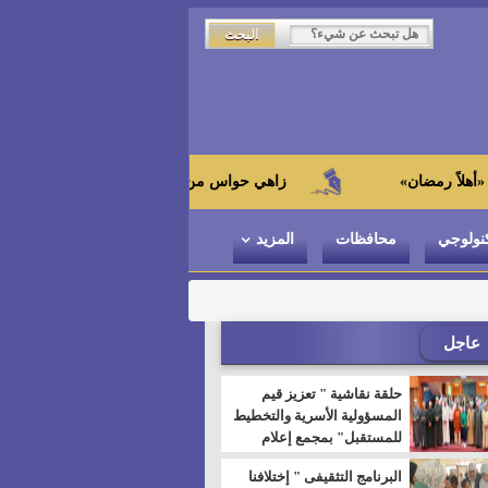
زاهي حواس من الجامعة اليابانية : "توت عنخ آمون" هو بطل
نولوجي
محافظات
المزيد
عاجل
حلقة نقاشية " تعزيز قيم
المسؤولية الأسرية والتخطيط
للمستقبل" بمجمع إعلام
السويس
البرنامج التثقيفى " إختلافنا