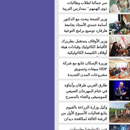
سر جمالنا لطلاب وطالبات
ذوى الهمهم" بمدارس التربية
الخاصة بالسويس
وزير الصحة يبحث مع الدكتور
أسامة حمدي الأستاذ بجامعة
هارفارد توسيع برامج التوعية
بمرض السكري
وزير الأوقاف يستقبل بطريرك
الأقباط الكاثوليك وقيادات هيئة
أوقاف الكنيسة الكاثوليكية
لبحث آفاق التعاون المشترك
وزيرة الإسكان تتابع مع شركة
HDP مبيعات وتسويق
مشروعات المدن الجديدة
طارق العربي طرقان وأبناؤه
في ختام المهرجان الصيفي
للموسيقى والغناء بالمسرح
المكشوف
وكيل وزارة الزراعة بالفيوم
يتابع فعاليات الأسبوع الأول من
الرشة الثالثة لمكافحة ديدان
اللوز للقطن
خبير تكنولوجيا معلومات: