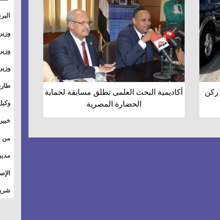
والت
البر
وطال
وزير
بال
الأس
وزير
بمر
وقيا
آفاق
وتسو
طارق
 ركن
أكاديمية البحث العلمى تطلق مسابقة لحماية
الصي
وكيل
الحضارة المصرية
الأو
خبير
للق
المس
تأثي
مدير
الاج
الإص
للمج
شريف
أمان