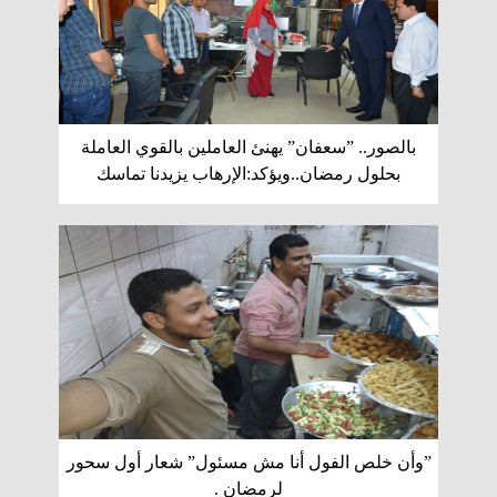
بالصور.. ”سعفان” يهنئ العاملين بالقوي العاملة
بحلول رمضان..ويؤكد:الإرهاب يزيدنا تماسك
”وأن خلص الفول أنا مش مسئول” شعار أول سحور
لرمضان .