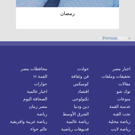
رمضان
Next »
« Previous
اخبار مصر
حوادث
محافظات مصر
تحقيقات وملفات
فن وثقافة
القمة tv
مقالات
كوميكس
حوارات
توك شو
اقتصاد
اخبار عالمية
منوعات
تكنولوجى
الصحافة اليوم
عدسة القمة
دين ودنيا
مصر زمان
تحت القبة
الشرق الأوسط
رياضة
رياضة محلية
رياضة عالمية
رياضة عربية وافريقية
رياضة لايت
فديوهات رياضية
عالم حواء