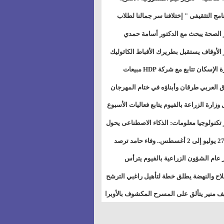
خطيط للمستقبل" بمجمع إعلام السويس
نامج التثقيفى " إختلافنا سر جمالنا لطلاب
بات ذوى الهمهم" بمدارس التربية الخاصة
 الصحة يبحث مع الدكتور أسامة حمدي
سويس
تاذ بجامعة هارفارد توسيع برامج التوعية
 الأوقاف يستقبل بطريرك الأقباط الكاثوليك
ض السكري
دات هيئة أوقاف الكنيسة الكاثوليكية لبحث
وزيرة الإسكان تتابع مع شركة HDP مبيعات
 التعاون المشترك
يق مشروعات المدن الجديدة
 العربي طرقان وأبناؤه في ختام المهرجان
في للموسيقى والغناء بالمسرح المكشوف
 وزارة الزراعة بالفيوم يتابع فعاليات الأسبوع
ل من الرشة الثالثة لمكافحة ديدان اللوز
 تكنولوجيا معلومات: الذكاء الاصطناعى يحول
طن
تخدم إلى سلعة فى اقتصاد الانتباه
من 27 يوليو إلى 2 أغسطس.. وفاء حامد ترصد
رات أقوى الاتصالات الفلكية على الأبراج
 عام الشؤون الزراعية بالفيوم يترأس
تماع الدوري لمتابعة الحصر الحيازي الجديدة
لاح والنهضة يطلق خطة لتأهيل راغبي الترشح
الس الشعبية المحلية ويستعرض خطط
 منير يتألق على المسرح المكشوف بالأوبرا
اته بالمحافظات