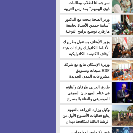
سر جمالنا لطلاب وطالبات
ذوى الهمهم" بمدارس التربية
الخاصة بالسويس
وزير الصحة يبحث مع الدكتور
أسامة حمدي الأستاذ بجامعة
هارفارد توسيع برامج التوعية
بمرض السكري
وزير الأوقاف يستقبل بطريرك
الأقباط الكاثوليك وقيادات هيئة
أوقاف الكنيسة الكاثوليكية
لبحث آفاق التعاون المشترك
وزيرة الإسكان تتابع مع شركة
HDP مبيعات وتسويق
مشروعات المدن الجديدة
طارق العربي طرقان وأبناؤه
في ختام المهرجان الصيفي
للموسيقى والغناء بالمسرح
المكشوف
وكيل وزارة الزراعة بالفيوم
يتابع فعاليات الأسبوع الأول من
الرشة الثالثة لمكافحة ديدان
اللوز للقطن
خبير تكنولوجيا معلومات: