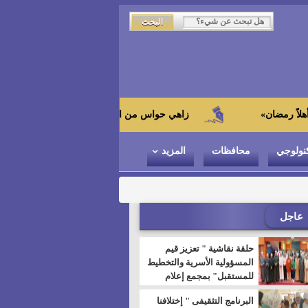
زاهي حواس من الجامعة اليابانية : "توت عنخ آمون" هو بطل ا
نولوجي
محافظات
المزيد
عاجل
حلقة نقاشية " تعزيز قيم
المسؤولية الأسرية والتخطيط
للمستقبل" بمجمع إعلام
السويس
البرنامج التثقيفى " إختلافنا