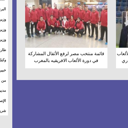
والت
البر
وطال
وزير
بال
الأس
وزير
بمر
وقيا
آفاق
وتسو
طارق
ألعاب
قائمة منتخب مصر لرفع الأثقال المشاركة
الصي
وكيل
في دورة الألعاب الافريقيه بالمغرب
الأو
خبير
للق
المس
تأثي
مدير
الاج
الإص
للمج
شريف
أمان