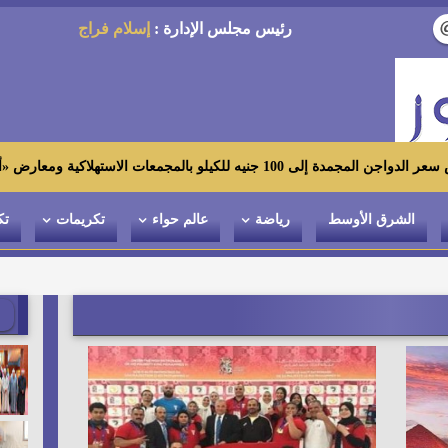
رئيس مجلس الإدارة :
إسلام فراج
ستهلاكية ومعارض «أهلاً رمضان»
الشرق الأوسط
رياضة
عالم حواء
تكريمات
تك