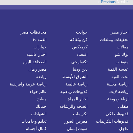
Next »
« Previous
اخبار مصر
حوادث
محافظات مصر
تحقيقات وملفات
فن وثقافة
القمة tv
مقالات
كوميكس
حوارات
توك شو
اقتصاد
اخبار عالمية
منوعات
تكنولوجى
الصحافة اليوم
عدسة القمة
دين ودنيا
مصر زمان
تحت القبة
الشرق الأوسط
رياضة
رياضة محلية
رياضة عالمية
رياضة عربية وافريقية
رياضة لايت
فديوهات رياضية
عالم حواء
ازياء وموضة
اخبار المراة
مطبخ
طفلى
الصحة والرشاقة
جمالك
فديوهات لكى
تكريمات
الشهادات
فديوهات التكريمات
معرض الصور
تعليم وجامعات
عاجل
صوت إنسان
كمال أجسام