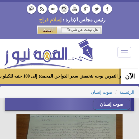
رئيس مجلس الإدارة :
إسلام فراج
Toggle
navigation
الآن
وزير التموين يوجه بتخفيض سعر الدواجن المجمدة إلى 100 جنيه للكيلو بالمجمعات الاستهلاكية ومعارض «أهلاً رمضان»
الرئيسية
صوت إنسان
صوت إنسان