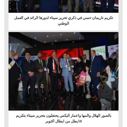
تكريم ناريمان حسن في ذكري تحرير سيناء لدورها الرائد في العمل
الوطني
بالصور الهلال والمها واعمار اليكس يحتفلون بتحرير سيناء بتكريم
50بطل من ابطال اكتوبر