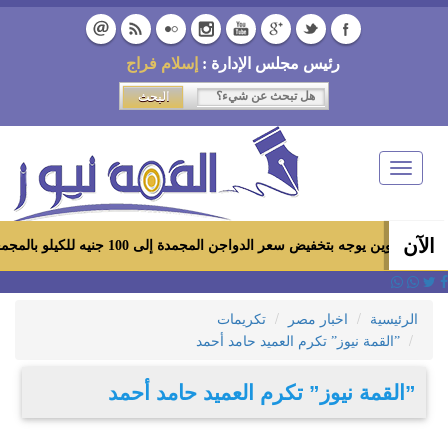
رئيس مجلس الإدارة :
إسلام فراج
Toggle
navigation
الآن
ين يوجه بتخفيض سعر الدواجن المجمدة إلى 100 جنيه للكيلو بالمجمعات الاستهلاكية ومعارض «أهلاً رمضان»
الرئيسية
اخبار مصر
تكريمات
”القمة نيوز” تكرم العميد حامد أحمد
”القمة نيوز” تكرم العميد حامد أحمد