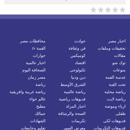
اخبار مصر
حوادث
محافظات مصر
تحقيقات وملفات
فن وثقافة
القمة tv
مقالات
كوميكس
حوارات
توك شو
اقتصاد
اخبار عالمية
منوعات
تكنولوجى
الصحافة اليوم
عدسة القمة
دين ودنيا
مصر زمان
تحت القبة
الشرق الأوسط
رياضة
رياضة محلية
رياضة عالمية
رياضة عربية وافريقية
رياضة لايت
فديوهات رياضية
عالم حواء
ازياء وموضة
اخبار المراة
مطبخ
طفلى
الصحة والرشاقة
جمالك
فديوهات لكى
تكريمات
الشهادات
فديوهات التكريمات
معرض الصور
تعليم وجامعات