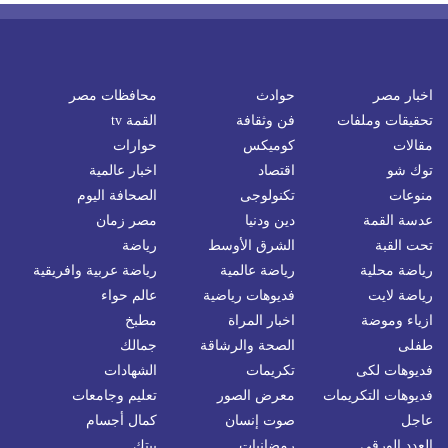
اخبار مصر
حوادث
محافظات مصر
تحقيقات وملفات
فن وثقافة
القمة tv
مقالات
كوميكس
حوارات
توك شو
اقتصاد
اخبار عالمية
منوعات
تكنولوجى
الصحافة اليوم
عدسة القمة
دين ودنيا
مصر زمان
تحت القبة
الشرق الأوسط
رياضة
رياضة محلية
رياضة عالمية
رياضة عربية وافريقية
رياضة لايت
فديوهات رياضية
عالم حواء
ازياء وموضة
اخبار المراة
مطبخ
طفلى
الصحة والرشاقة
جمالك
فديوهات لكى
تكريمات
الشهادات
فديوهات التكريمات
معرض الصور
تعليم وجامعات
عاجل
صوت إنسان
كمال أجسام
العدد الورقي
رمضانيات
بيتك