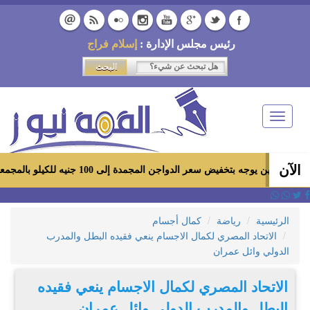
رئيس مجلس الإدارة :
إسلام فراج
Toggle
navigation
الآن
جه بتخفيض سعر الدواجن المجمدة إلى 100 جنيه للكيلو بالمجمعات الاستهلاكية ومعارض «أهلاً رمضان»
الرئيسية
رياضة
كمال أجسام
الاتحاد المصري لكمال الاجسام ينعي فقيده البطل والمدرب
الدولي وائل عمران
الاتحاد المصري لكمال الاجسام ينعي فقيده
البطل والمدرب الدولي وائل عمران