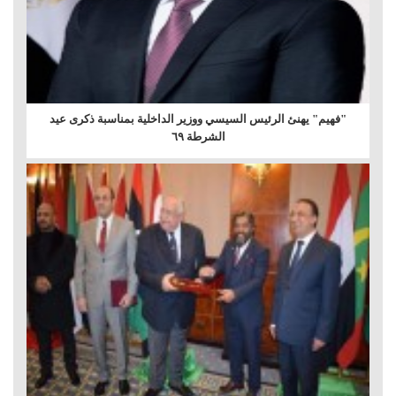
"فهيم" يهنئ الرئيس السيسي ووزير الداخلية بمناسبة ذكرى عيد
الشرطة ٦٩