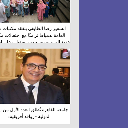
السفير رضا الطايفي يتفقد مكتبات 
العامة بدمياط تزامنًا مع احتفالات مك
عزبة البرج بمرور خمس سنوات على افت
جامعة القاهرة تُطلق العدد الأول من م
الدولية «روافد أفريقية»