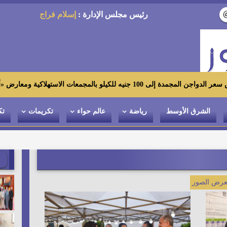
رئيس مجلس الإدارة :
إسلام فراج
لاكية ومعارض «أهلاً رمضان»
الشرق الأوسط
رياضة
عالم حواء
تكريمات
تك
رض الصور