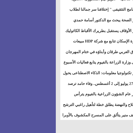
خطيط للمستقبل" بمجمع إعلام السويس
نامج التثقيفى " إختلافنا سر جمالنا لطلاب
بات ذوى الهمهم" بمدارس التربية الخاصة
 الصحة يبحث مع الدكتور أسامة حمدي
سويس
تاذ بجامعة هارفارد توسيع برامج التوعية
 الأوقاف يستقبل بطريرك الأقباط الكاثوليك
ض السكري
دات هيئة أوقاف الكنيسة الكاثوليكية لبحث
وزيرة الإسكان تتابع مع شركة HDP مبيعات
 التعاون المشترك
يق مشروعات المدن الجديدة
 العربي طرقان وأبناؤه في ختام المهرجان
في للموسيقى والغناء بالمسرح المكشوف
 وزارة الزراعة بالفيوم يتابع فعاليات الأسبوع
ل من الرشة الثالثة لمكافحة ديدان اللوز
 تكنولوجيا معلومات: الذكاء الاصطناعى يحول
طن
تخدم إلى سلعة فى اقتصاد الانتباه
من 27 يوليو إلى 2 أغسطس.. وفاء حامد ترصد
رات أقوى الاتصالات الفلكية على الأبراج
 عام الشؤون الزراعية بالفيوم يترأس
تماع الدوري لمتابعة الحصر الحيازي الجديدة
لاح والنهضة يطلق خطة لتأهيل راغبي الترشح
الس الشعبية المحلية ويستعرض خطط
 منير يتألق على المسرح المكشوف بالأوبرا
اته بالمحافظات