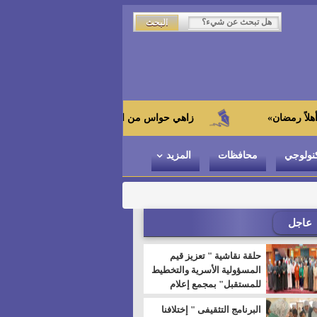
زاهي حواس من الجامعة اليابانية : "توت عنخ آمون" هو بطل الم
نولوجي
محافظات
المزيد
عاجل
حلقة نقاشية " تعزيز قيم
المسؤولية الأسرية والتخطيط
للمستقبل" بمجمع إعلام
السويس
البرنامج التثقيفى " إختلافنا