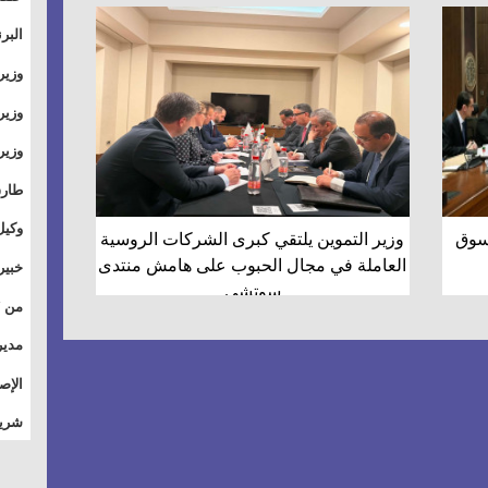
والت
البر
وطال
وزير
بال
الأس
وزير
بمر
وقيا
آفاق
وتسو
طارق
الصي
وكيل
لسوق
وزير التموين يلتقي كبرى الشركات الروسية
الأو
العاملة في مجال الحبوب على هامش منتدى
خبير
للق
سوتشي
المس
تأثي
مدير
الاج
الإص
للمج
شريف
أمان