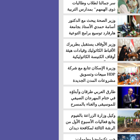
سر جمالنا لطلاب وطالبات
ذوى الهمهم" بمدارس التربية
الخاصة بالسويس
وزير الصحة يبحث مع الدكتور
أسامة حمدي الأستاذ بجامعة
هارفارد توسيع برامج التوعية
بمرض السكري
وزير الأوقاف يستقبل بطريرك
الأقباط الكاثوليك وقيادات هيئة
أوقاف الكنيسة الكاثوليكية
لبحث آفاق التعاون المشترك
وزيرة الإسكان تتابع مع شركة
HDP مبيعات وتسويق
مشروعات المدن الجديدة
طارق العربي طرقان وأبناؤه
في ختام المهرجان الصيفي
للموسيقى والغناء بالمسرح
المكشوف
وكيل وزارة الزراعة بالفيوم
يتابع فعاليات الأسبوع الأول من
الرشة الثالثة لمكافحة ديدان
اللوز للقطن
خبير تكنولوجيا معلومات: