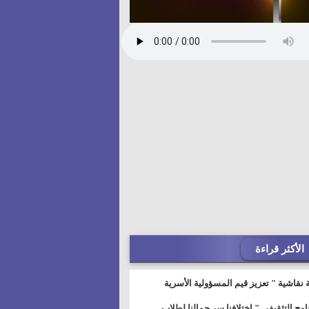
الأكثر قراءة
 نقاشية " تعزيز قيم المسؤولية الأسرية
خطيط للمستقبل" بمجمع إعلام السويس
نامج التثقيفى " إختلافنا سر جمالنا لطلاب