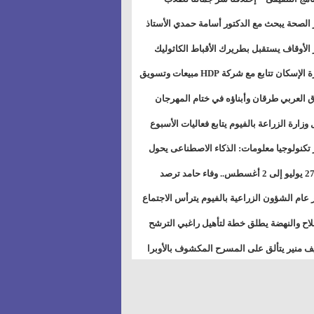
بات ذوى الهمهم" بمدارس التربية الخاصة
 الصحة يبحث مع الدكتور أسامة حمدي الأستاذ
سويس
عة هارفارد توسيع برامج التوعية بمرض السكري
 الأوقاف يستقبل بطريرك الأقباط الكاثوليك
دات هيئة أوقاف الكنيسة الكاثوليكية لبحث آفاق
وزيرة الإسكان تتابع مع شركة HDP مبيعات وتسويق
اون المشترك
عات المدن الجديدة
 العربي طرقان وأبناؤه في ختام المهرجان
في للموسيقى والغناء بالمسرح المكشوف
 وزارة الزراعة بالفيوم يتابع فعاليات الأسبوع
ل من الرشة الثالثة لمكافحة ديدان اللوز للقطن
 تكنولوجيا معلومات: الذكاء الاصطناعى يحول
تخدم إلى سلعة فى اقتصاد الانتباه
من 27 يوليو إلى 2 أغسطس.. وفاء حامد ترصد
رات أقوى الاتصالات الفلكية على الأبراج
 عام الشؤون الزراعية بالفيوم يترأس الاجتماع
ري لمتابعة الحصر الحيازي الجديدة
لاح والنهضة يطلق خطة لتأهيل راغبي الترشح
الس الشعبية المحلية ويستعرض خطط أماناته
 منير يتألق على المسرح المكشوف بالأوبرا
حافظات