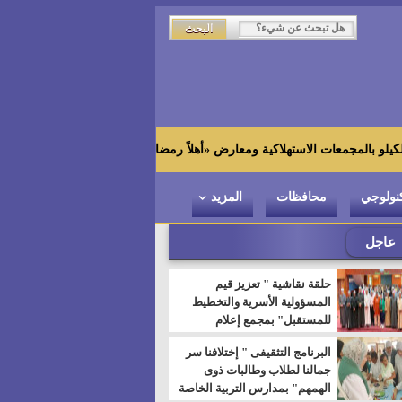
زاهي حواس من الجامعة ال
نولوجي
محافظات
المزيد
عاجل
حلقة نقاشية " تعزيز قيم
المسؤولية الأسرية والتخطيط
للمستقبل" بمجمع إعلام
السويس
البرنامج التثقيفى " إختلافنا سر
جمالنا لطلاب وطالبات ذوى
الهمهم" بمدارس التربية الخاصة