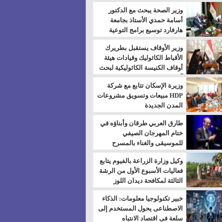
بالسويس
وزير الصحة يبحث مع الدكتور
أسامة حمدي الأستاذ بجامعة
هارفارد توسيع برامج التوعية
بمرض السكري
وزير الأوقاف يستقبل بطريرك
الأقباط الكاثوليك وقيادات هيئة
أوقاف الكنيسة الكاثوليكية لبحث
آفاق التعاون المشترك
وزيرة الإسكان تتابع مع شركة
HDP مبيعات وتسويق مشروعات
المدن الجديدة
طارق العربي طرقان وأبناؤه في
ختام المهرجان الصيفي
للموسيقى والغناء بالمسرح
المكشوف
وكيل وزارة الزراعة بالفيوم يتابع
فعاليات الأسبوع الأول من الرشة
الثالثة لمكافحة ديدان اللوز
للقطن
خبير تكنولوجيا معلومات: الذكاء
الاصطناعى يحول المستخدم إلى
سلعة فى اقتصاد الانتباه