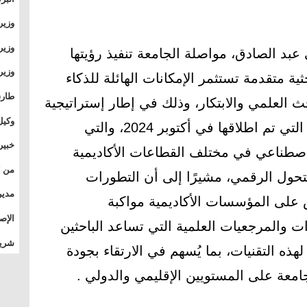
وطال
وزير
بال
بجام
وزير
عبد الصادق، مواصلة الجامعة تنفيذ رؤيتها
وقيا
ثية متقدمة تستثمر الإمكانات الهائلة للذكاء
التع
مشرو
طارق
 العلمي والابتكار، وذلك في إطار إستراتيجية
الصي
وكيل
جامعة القاهرة للذكاء الاصطناعي التي تم اطلاقها في أكتوبر 2024، والتي
الأو
خبير
اصطناعي في مختلف القطاعات الأكاديمية
المس
والتحول الرقمي، مشيرًا إلى أن التطورات
تأثي
مدير
على المؤسسات الأكاديمية مواكبة
الدو
الإص
ات والمرجعيات العلمية التي تساعد الباحثين
للمج
شريف
ذه التقنيات، بما يُسهم في الارتقاء بجودة
بالم
جامعة على المستويين الإقليمي والدولي .