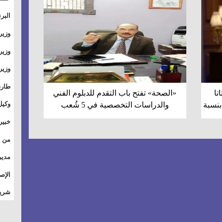
والت
البر
وطال
وزير
بال
الأس
وزير
بمر
وقيا
آفاق
وتسو
طارق
تا
«الصحة» تفتح باب التقدم للدبلوم الفني
الصي
وكيل
بنسبة
والدراسات التخصصية في 5 شُعب
الأو
خبير
للق
المس
تأثي
مدير
الاج
الإص
للمج
شريف
أمان