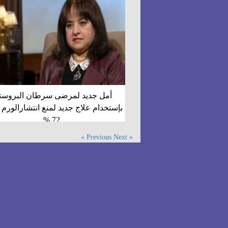
أمل جديد لمرضى سرطان البروستا
بإستخدام علاج جديد لمنع انتشارالورم 
72 %
Next »
« Previous