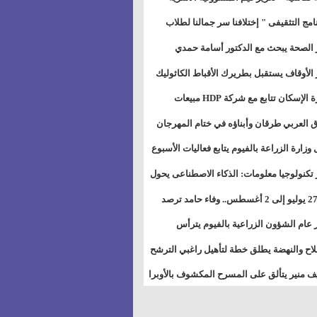
خطيط للمستقبل" بمجمع إعلام السويس
نامج التثقيفى " إختلافنا سر جمالنا لطلاب
بات ذوى الهمهم" بمدارس التربية الخاصة
 الصحة يبحث مع الدكتور أسامة حمدي
سويس
تاذ بجامعة هارفارد توسيع برامج التوعية
 الأوقاف يستقبل بطريرك الأقباط الكاثوليك
ض السكري
دات هيئة أوقاف الكنيسة الكاثوليكية لبحث
وزيرة الإسكان تتابع مع شركة HDP مبيعات
 التعاون المشترك
يق مشروعات المدن الجديدة
 العربي طرقان وأبناؤه في ختام المهرجان
في للموسيقى والغناء بالمسرح المكشوف
 وزارة الزراعة بالفيوم يتابع فعاليات الأسبوع
ل من الرشة الثالثة لمكافحة ديدان اللوز
 تكنولوجيا معلومات: الذكاء الاصطناعى يحول
طن
تخدم إلى سلعة فى اقتصاد الانتباه
من 27 يوليو إلى 2 أغسطس.. وفاء حامد ترصد
رات أقوى الاتصالات الفلكية على الأبراج
 عام الشؤون الزراعية بالفيوم يترأس
تماع الدوري لمتابعة الحصر الحيازي الجديدة
لاح والنهضة يطلق خطة لتأهيل راغبي الترشح
الس الشعبية المحلية ويستعرض خطط
 منير يتألق على المسرح المكشوف بالأوبرا
اته بالمحافظات