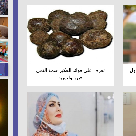
اول
تعرف على فوائد العكبر صمغ النحل
«بروبوليس»