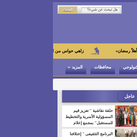
زاهي حواس من الجامعة اليابانية : "توت عنخ آمون" هو بطل ا
نولوجي
محافظات
المزيد
عاجل
حلقة نقاشية " تعزيز قيم
المسؤولية الأسرية والتخطيط
للمستقبل" بمجمع إعلام
السويس
البرنامج التثقيفى " إختلافنا