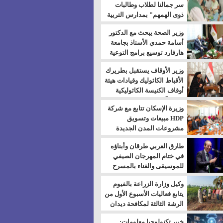
سر جمالنا لطلاب وطالبات
ذوى الهمهم" بمدارس التربية
الخاصة بالسويس
وزير الصحة يبحث مع الدكتور
أسامة حمدي الأستاذ بجامعة
هارفارد توسيع برامج التوعية
بمرض السكري
وزير الأوقاف يستقبل بطريرك
الأقباط الكاثوليك وقيادات هيئة
أوقاف الكنيسة الكاثوليكية
لبحث آفاق التعاون المشترك
وزيرة الإسكان تتابع مع شركة
HDP مبيعات وتسويق
مشروعات المدن الجديدة
طارق العربي طرقان وأبناؤه
في ختام المهرجان الصيفي
للموسيقى والغناء بالمسرح
المكشوف
وكيل وزارة الزراعة بالفيوم
يتابع فعاليات الأسبوع الأول من
الرشة الثالثة لمكافحة ديدان
اللوز للقطن
خبير تكنولوجيا معلومات: