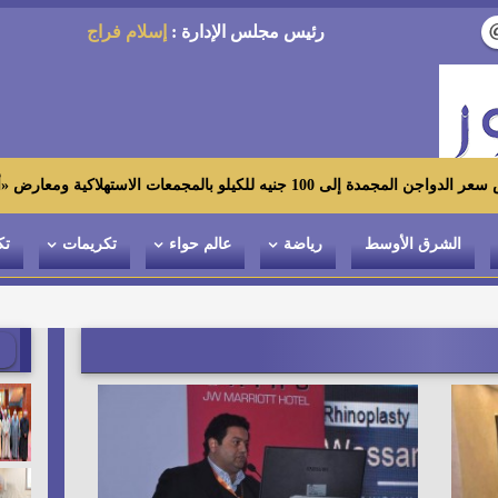
رئيس مجلس الإدارة :
إسلام فراج
ستهلاكية ومعارض «أهلاً رمضان»
الشرق الأوسط
رياضة
عالم حواء
تكريمات
تك