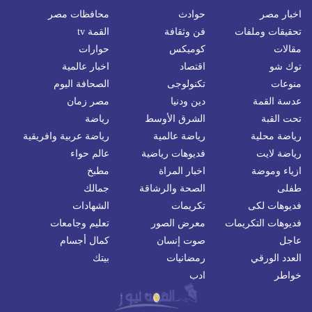
اخبار مصر
حوادث
محافظات مصر
تحقيقات وملفات
فن وثقافة
القمة tv
مقالات
كوميكس
حوارات
توك شو
اقتصاد
اخبار عالمية
منوعات
تكنولوجى
الصحافة اليوم
عدسة القمة
دين ودنيا
مصر زمان
تحت القبة
الشرق الأوسط
رياضة
رياضة محلية
رياضة عالمية
رياضة عربية وافريقية
رياضة لايت
فديوهات رياضية
عالم حواء
ازياء وموضة
اخبار المراة
مطبخ
طفلى
الصحة والرشاقة
جمالك
فديوهات لكى
تكريمات
الشهادات
فديوهات التكريمات
معرض الصور
تعليم وجامعات
عاجل
صوت إنسان
كمال أجسام
العدد الورقي
رمضانيات
بيتك
خواطر
ادب