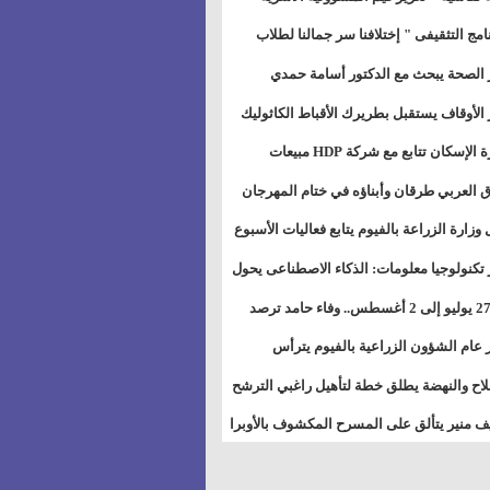
خطيط للمستقبل" بمجمع إعلام السويس
نامج التثقيفى " إختلافنا سر جمالنا لطلاب
بات ذوى الهمهم" بمدارس التربية الخاصة
 الصحة يبحث مع الدكتور أسامة حمدي
سويس
تاذ بجامعة هارفارد توسيع برامج التوعية
 الأوقاف يستقبل بطريرك الأقباط الكاثوليك
ض السكري
دات هيئة أوقاف الكنيسة الكاثوليكية لبحث
وزيرة الإسكان تتابع مع شركة HDP مبيعات
 التعاون المشترك
يق مشروعات المدن الجديدة
 العربي طرقان وأبناؤه في ختام المهرجان
في للموسيقى والغناء بالمسرح المكشوف
 وزارة الزراعة بالفيوم يتابع فعاليات الأسبوع
ل من الرشة الثالثة لمكافحة ديدان اللوز
 تكنولوجيا معلومات: الذكاء الاصطناعى يحول
طن
تخدم إلى سلعة فى اقتصاد الانتباه
من 27 يوليو إلى 2 أغسطس.. وفاء حامد ترصد
رات أقوى الاتصالات الفلكية على الأبراج
 عام الشؤون الزراعية بالفيوم يترأس
تماع الدوري لمتابعة الحصر الحيازي الجديدة
لاح والنهضة يطلق خطة لتأهيل راغبي الترشح
الس الشعبية المحلية ويستعرض خطط
 منير يتألق على المسرح المكشوف بالأوبرا
اته بالمحافظات