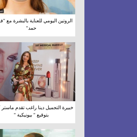
الروتين اليومي للعناية بالبشرة مع "
حمد"
خبيرة التجميل دينا راغب تقدم ماستر
بتوقيع " بيونيكية "