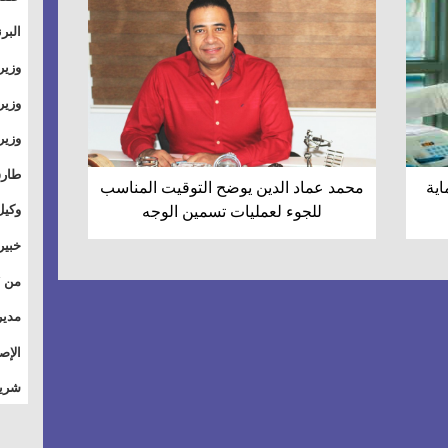
والت
البر
وطال
وزير
بال
الأس
وزير
بمر
وقيا
آفاق
وتسو
طارق
اية
محمد عماد الدين يوضح التوقيت المناسب
الصي
وكيل
للجوء لعمليات تسمين الوجه
الأو
خبير
للق
المس
تأثي
مدير
الاج
الإص
للمج
شريف
أمان