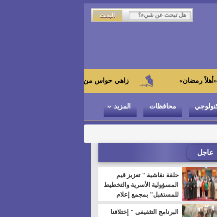
زاهي حواس من الجامعة اليابانية : "توت عنخ آمون" هو بطل ا
نولوجي
محافظات
المزيد
عاجل
حلقة نقاشية " تعزيز قيم
المسؤولية الأسرية والتخطيط
للمستقبل" بمجمع إعلام
السويس
البرنامج التثقيفى " إختلافنا