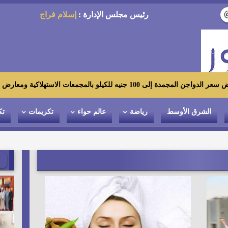
رئيس مجلس الإدارة :
إسلام فراج
استهلاكية ومعارض «أهلاً رمضان»
الشرق الأوسط
رياضة
عالم حواء
تكريمات
تك