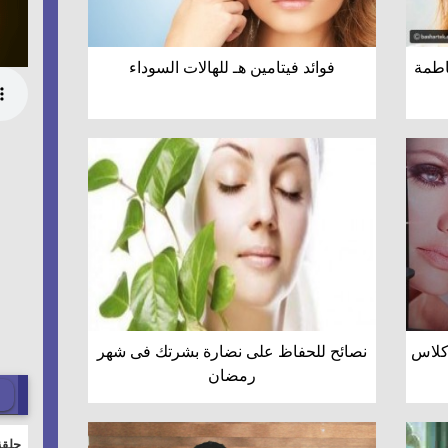
فاطمة
فوائد فيتامين هـ للهالات السوداء
 كلاس
نصائح للحفاظ على نضارة بشرتك فى شهر
رمضان
حلقة