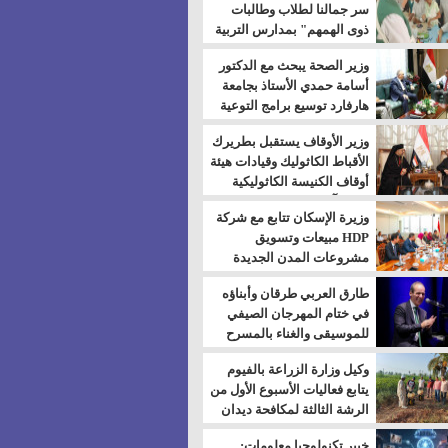
سر جمالنا لطلاب وطالبات
ذوى الهمهم" بمدارس التربية
الخاصة بالسويس
وزير الصحة يبحث مع الدكتور
أسامة حمدي الأستاذ بجامعة
هارفارد توسيع برامج التوعية
بمرض السكري
وزير الأوقاف يستقبل بطريرك
الأقباط الكاثوليك وقيادات هيئة
أوقاف الكنيسة الكاثوليكية
لبحث آفاق التعاون المشترك
وزيرة الإسكان تتابع مع شركة
HDP مبيعات وتسويق
مشروعات المدن الجديدة
طارق العربي طرقان وأبناؤه
في ختام المهرجان الصيفي
للموسيقى والغناء بالمسرح
المكشوف
وكيل وزارة الزراعة بالفيوم
يتابع فعاليات الأسبوع الأول من
الرشة الثالثة لمكافحة ديدان
اللوز للقطن
خبير تكنولوجيا معلومات: