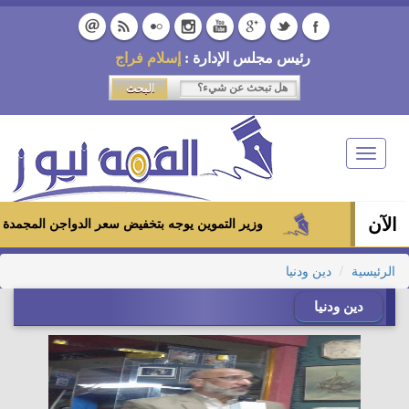
رئيس مجلس الإدارة :
إسلام فراج
Toggle
navigation
الآن
وزير التموين يوجه بتخفيض سعر الدواجن المجمدة إلى 100 جنيه للكيلو بالمجمعات الاستهلاكية ومعارض «أهلاً رمضان»
الرئيسية
دين ودنيا
دين ودنيا