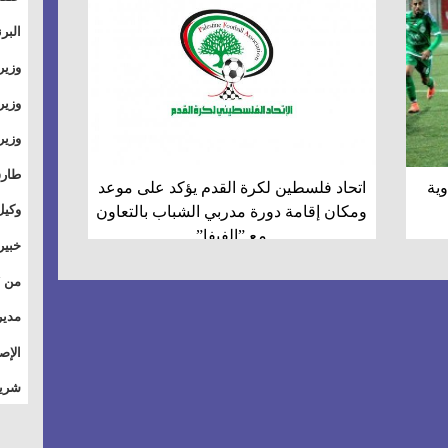
والت
البر
وطال
وزير
بال
الأس
وزير
بمر
وقيا
آفاق
وتسو
طارق
ية
اتحاد فلسطين لكرة القدم يؤكد على موعد
الصي
وكيل
ومكان إقامة دورة مدربي الشباب بالتعاون
مع ”الفيفا”
الأو
خبير
للق
المس
تأثي
مدير
الاج
الإص
للمج
شريف
أمان