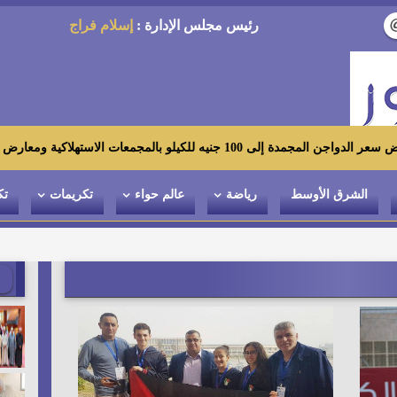
رئيس مجلس الإدارة :
إسلام فراج
الاستهلاكية ومعارض «أهلاً رمضان»
الشرق الأوسط
رياضة
عالم حواء
تكريمات
تك