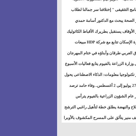
خطيط للمستقبل" بمجمع إعلام السويس
نامج التثقيفى " إختلافنا سر جمالنا لطلاب
بات ذوى الهمهم" بمدارس التربية الخاصة
 الصحة يبحث مع الدكتور أسامة حمدي
سويس
تاذ بجامعة هارفارد توسيع برامج التوعية
 الأوقاف يستقبل بطريرك الأقباط الكاثوليك
ض السكري
دات هيئة أوقاف الكنيسة الكاثوليكية لبحث
وزيرة الإسكان تتابع مع شركة HDP مبيعات
 التعاون المشترك
يق مشروعات المدن الجديدة
 العربي طرقان وأبناؤه في ختام المهرجان
في للموسيقى والغناء بالمسرح المكشوف
 وزارة الزراعة بالفيوم يتابع فعاليات الأسبوع
ل من الرشة الثالثة لمكافحة ديدان اللوز
 تكنولوجيا معلومات: الذكاء الاصطناعى يحول
طن
تخدم إلى سلعة فى اقتصاد الانتباه
من 27 يوليو إلى 2 أغسطس.. وفاء حامد ترصد
رات أقوى الاتصالات الفلكية على الأبراج
 عام الشؤون الزراعية بالفيوم يترأس
تماع الدوري لمتابعة الحصر الحيازي الجديدة
لاح والنهضة يطلق خطة لتأهيل راغبي الترشح
الس الشعبية المحلية ويستعرض خطط
 منير يتألق على المسرح المكشوف بالأوبرا
اته بالمحافظات