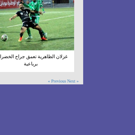
غزلان الظاهرية تعمق جراح الخضراو
برباعية
Next »
« Previous