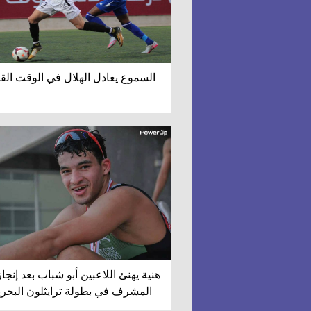
السموع يعادل الهلال في الوقت القا
هنية يهنئ اللاعبين أبو شباب بعد إنجا
المشرف في بطولة ترايثلون البحر