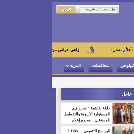
زاهي حواس من الجامعة اليابانية : "توت عنخ آمون" هو بطل 
نولوجي
محافظات
المزيد
عاجل
حلقة نقاشية " تعزيز قيم
المسؤولية الأسرية والتخطيط
للمستقبل" بمجمع إعلام
السويس
البرنامج التثقيفى " إختلافنا