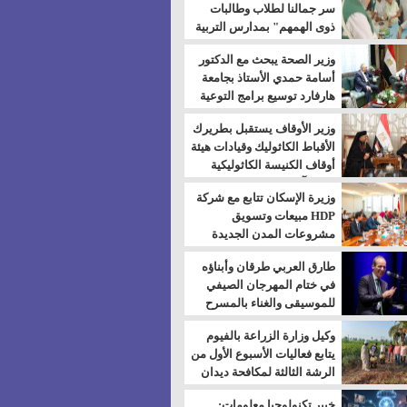
سر جمالنا لطلاب وطالبات
ذوى الهمهم" بمدارس التربية
الخاصة بالسويس
وزير الصحة يبحث مع الدكتور
أسامة حمدي الأستاذ بجامعة
هارفارد توسيع برامج التوعية
بمرض السكري
وزير الأوقاف يستقبل بطريرك
الأقباط الكاثوليك وقيادات هيئة
أوقاف الكنيسة الكاثوليكية
لبحث آفاق التعاون المشترك
وزيرة الإسكان تتابع مع شركة
HDP مبيعات وتسويق
مشروعات المدن الجديدة
طارق العربي طرقان وأبناؤه
في ختام المهرجان الصيفي
للموسيقى والغناء بالمسرح
المكشوف
وكيل وزارة الزراعة بالفيوم
يتابع فعاليات الأسبوع الأول من
الرشة الثالثة لمكافحة ديدان
اللوز للقطن
خبير تكنولوجيا معلومات: