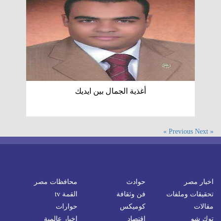
أغذية الجمال بين ايديك
Next »
« Previous
اخبار مصر
حوادث
محافظات مصر
تحقيقات وملفات
فن وثقافة
القمة tv
مقالات
كوميكس
حوارات
توك شو
اقتصاد
اخبار عالمية