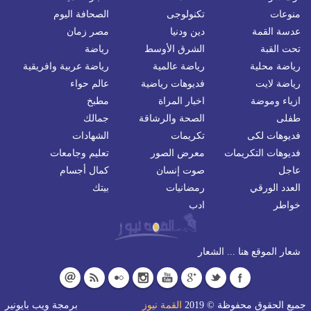
منوعات
تكنولوجى
الصحافة اليوم
عدسة القمة
دين ودنيا
مصر زمان
تحت القبة
الشرق الأوسط
رياضة
رياضة محلية
رياضة عالمية
رياضة عربية وافريقية
رياضة لايت
فديوهات رياضية
عالم حواء
ازياء وموضة
اخبار المراة
مطبخ
طفلى
الصحة والرشاقة
جمالك
فديوهات لكى
تكريمات
الشهادات
فديوهات التكريمات
معرض الصور
تعليم وجامعات
عاجل
صوت إنسان
كمال أجسام
العدد الورقي
رمضانيات
بيتك
خواطر
ادب
شعار الموقع هنا ... الشعار
جميع الحقوق محفوظة © 2019
القمة نيوز
برمجة
ويب بايونير