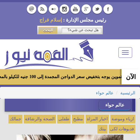
رئيس مجلس الإدارة :
إسلام فراج
Toggle
navigation
الآن
ر التموين يوجه بتخفيض سعر الدواجن المجمدة إلى 100 جنيه للكيلو بالمجمعات الاستهلاكية ومعارض «أهلاً رمضان»
الرئيسية
عالم حواء
عالم حواء
ازياء وموضة
اخبار المراة
مطبخ
طفلى
الصحة والرشاقة
جمالك
فديوهات لكى
بيتك