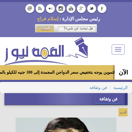
رئيس مجلس الإدارة :
إسلام فراج
Toggle
navigation
الآن
زير التموين يوجه بتخفيض سعر الدواجن المجمدة إلى 100 جنيه للكيلو بالمجمعات الاستهلاكية ومعارض «أهلاً رمضان»
الرئيسية
فن وثقافة
فن وثقافة
ادب