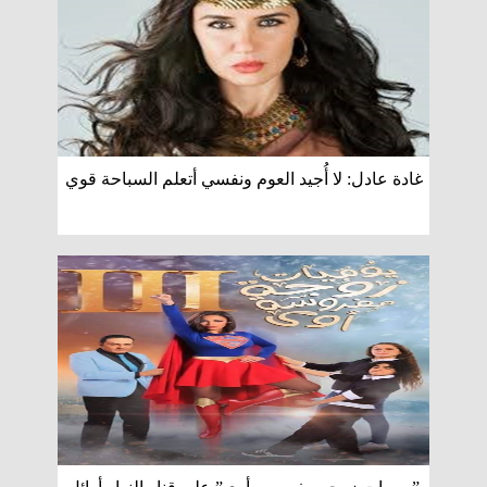
غادة عادل: لا أُجيد العوم ونفسي أتعلم السباحة قوي