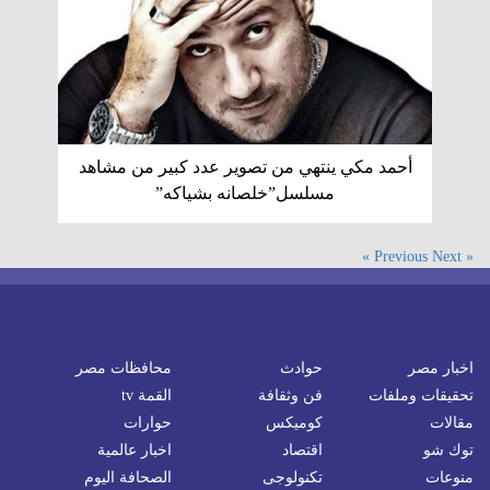
أحمد مكي ينتهي من تصوير عدد كبير من مشاهد
مسلسل”خلصانه بشياكه”
Next »
« Previous
اخبار مصر
حوادث
محافظات مصر
تحقيقات وملفات
فن وثقافة
القمة tv
مقالات
كوميكس
حوارات
توك شو
اقتصاد
اخبار عالمية
منوعات
تكنولوجى
الصحافة اليوم