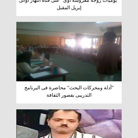
”يوميات زوجه مفروسه أوى” على قناه النهار أوائل
إبريل المقبل
”أدلة ومحركات البحث” محاضرة فى البرنامج
التدريبى بقصور الثقافة