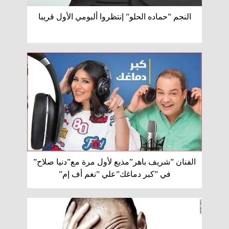
النجم ”حماده الحلو” إنتظروا ألبومي الأول قريبا
الفنان ”شريف باهر”مذيع لأول مرة مع”دنيا صلاح”
في ”كبر دماغك”علي ”نغم أف إم”