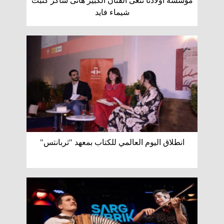
مؤسسة أولادنا تنعى الفنان الكبير هانى شاكر كتبت
شيماء فايد
انطلاق اليوم العالمي للكتاب بمعهد "ثربانتس"