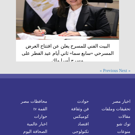
البيت الفني للمسرح يعلن عن افتتاح العرض
المسرحي «سابع سما» ثاني أيام عيد الفطر على
مسرح أوبرا ملك
Next »
« Previous
اخبار مصر
حوادث
محافظات مصر
تحقيقات وملفات
فن وثقافة
القمة tv
مقالات
كوميكس
حوارات
توك شو
اقتصاد
اخبار عالمية
منوعات
تكنولوجى
الصحافة اليوم