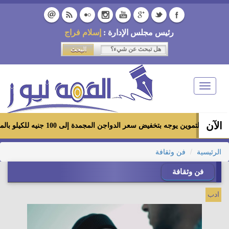
رئيس مجلس الإدارة :
إسلام فراج
Toggle
navigation
الآن
ير التموين يوجه بتخفيض سعر الدواجن المجمدة إلى 100 جنيه للكيلو بالمجمعات الاستهلاكية ومعارض «أهلاً رمضان»
الرئيسية
فن وثقافة
فن وثقافة
ادب