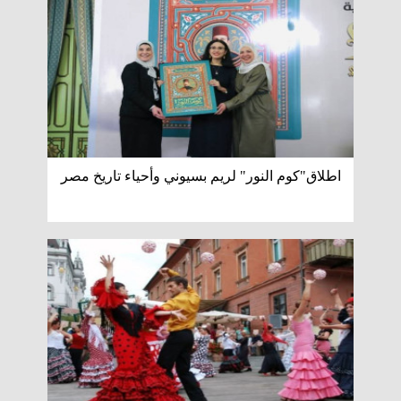
اطلاق"كوم النور" لريم بسيوني وأحياء تاريخ مصر