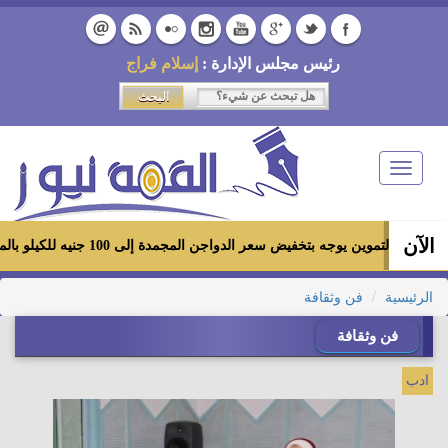
رئيس مجلس الإدارة :
إسلام فراج
Toggle
navigation
الآن
ير التموين يوجه بتخفيض سعر الدواجن المجمدة إلى 100 جنيه للكيلو بالمجمعات الاستهلاكية ومعارض «أهلاً رمضان»
الرئيسية
فن وثقافة
فن وثقافة
ادب