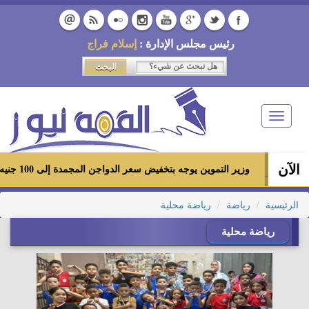
رئيس مجلس الإدارة :
إسلام فراج
Toggle
navigation
الآن
وزير التموين يوجه بتخفيض سعر الدواجن المجمدة إلى 100 جنيه للكيلو بالمجمعات الاستهلاكية ومعارض «أهلاً رمضان»
الرئيسية
رياضة
رياضة محلية
رياضة محلية