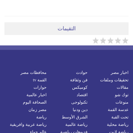
التقيمات
اخبار مصر
حوادث
محافظات مصر
تحقيقات وملفات
فن وثقافة
القمة tv
مقالات
كوميكس
حوارات
توك شو
اقتصاد
اخبار عالمية
منوعات
تكنولوجى
الصحافة اليوم
عدسة القمة
دين ودنيا
مصر زمان
تحت القبة
الشرق الأوسط
رياضة
رياضة محلية
رياضة عالمية
رياضة عربية وافريقية
رياضة لايت
فديوهات رياضية
عالم حواء