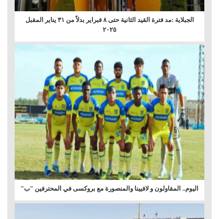
الجبلاية :مد فترة القيد الثانية حتى ٨ فبراير بدلاً من ٣١ يناير المقبل
٢٠٢٥
اليوم.. المقاولون و لافيينا والمنصورة مع بروكسى في المحترفين "ب"