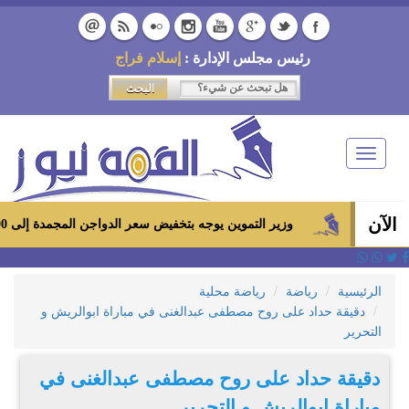
رئيس مجلس الإدارة :
إسلام فراج
Toggle
navigation
الآن
وزير التموين يوجه بتخفيض سعر الدواجن المجمدة إلى 100 جنيه للكيلو بالمجمعات الاستهلاكية ومعارض «أهلاً رمضان»
الرئيسية
رياضة
رياضة محلية
دقيقة حداد على روح مصطفى عبدالغنى في مباراة ابوالريش و
التحرير
دقيقة حداد على روح مصطفى عبدالغنى في
مباراة ابوالريش و التحرير