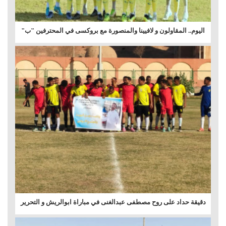
اليوم.. المقاولون و لافيينا والمنصورة مع بروكسى في المحترفين "ب"
دقيقة حداد على روح مصطفى عبدالغنى في مباراة ابوالريش و التحرير