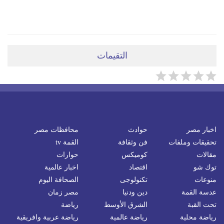
ضعي تعليقَكِ هنا
التقيمات
اخبار مصر
حوادث
محافظات مصر
تحقيقات وملفات
فن وثقافة
القمة tv
مقالات
كوميكس
حوارات
توك شو
اقتصاد
اخبار عالمية
منوعات
تكنولوجى
الصحافة اليوم
عدسة القمة
دين ودنيا
مصر زمان
تحت القبة
الشرق الأوسط
رياضة
رياضة محلية
رياضة عالمية
رياضة عربية وافريقية