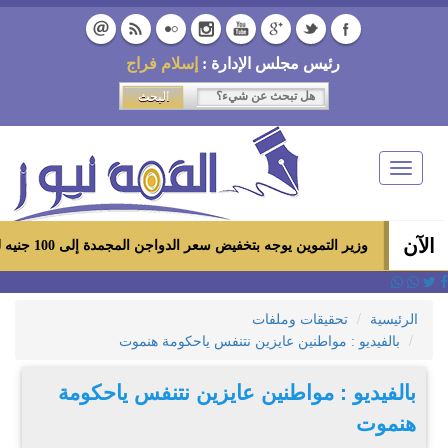
رئيس مجلس الإدارة :
إسلام فراج
Toggle
navigation
الآن
وزير التموين يوجه بتخفيض سعر الدواجن المجمدة إلى 100 جنيه للكيلو بالمجمعات الاستهلاكية ومعارض «أهلاً رمضان»
الرئيسية
تحقيقات وملفات
بالفيديو : مواطنين عايزين نتنفس ياحكومة هنموت
بالفيديو : مواطنين عايزين نتنفس ياحكومة
هنموت