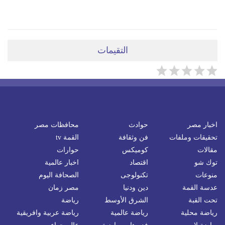
ضعي تعليقَكِ هنا
التقيمات
اخبار مصر
حوادث
محافظات مصر
تحقيقات وملفات
فن وثقافة
القمة tv
مقالات
كوميكس
حوارات
توك شو
اقتصاد
اخبار عالمية
منوعات
تكنولوجى
الصحافة اليوم
عدسة القمة
دين ودنيا
مصر زمان
تحت القبة
الشرق الأوسط
رياضة
رياضة محلية
رياضة عالمية
رياضة عربية وافريقية