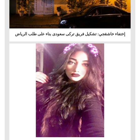
إختفاء خاشقجي: تشكيل فريق تركى سعودى بناء على طلب الرياض