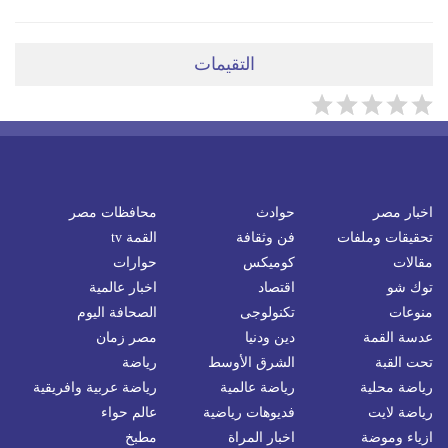
التقيمات
اخبار مصر
حوادث
محافظات مصر
تحقيقات وملفات
فن وثقافة
القمة tv
مقالات
كوميكس
حوارات
توك شو
اقتصاد
اخبار عالمية
منوعات
تكنولوجى
الصحافة اليوم
عدسة القمة
دين ودنيا
مصر زمان
تحت القبة
الشرق الأوسط
رياضة
رياضة محلية
رياضة عالمية
رياضة عربية وافريقية
رياضة لايت
فديوهات رياضية
عالم حواء
ازياء وموضة
اخبار المراة
مطبخ