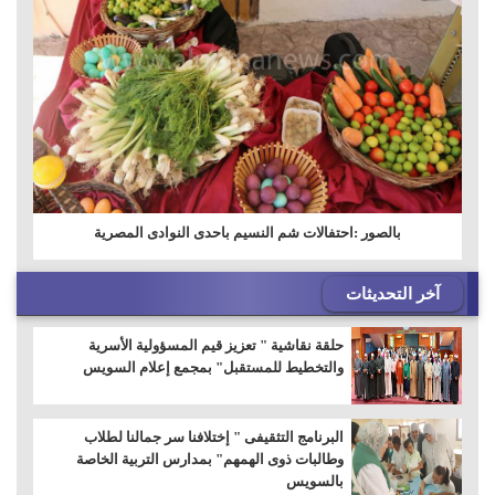
بالصور :احتفالات شم النسيم باحدى النوادى المصرية
آخر التحديثات
حلقة نقاشية " تعزيز قيم المسؤولية الأسرية
والتخطيط للمستقبل" بمجمع إعلام السويس
البرنامج التثقيفى " إختلافنا سر جمالنا لطلاب
وطالبات ذوى الهمهم" بمدارس التربية الخاصة
بالسويس