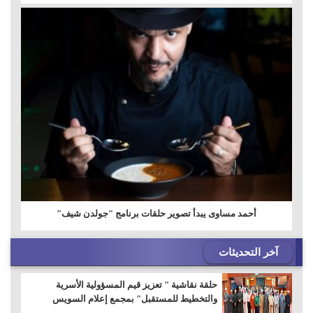
أحمد مساوى يبدأ تصوير حلقات برنامج "جولدن شيف"
آخر التحديثات
حلقة نقاشية " تعزيز قيم المسؤولية الأسرية
والتخطيط للمستقبل" بمجمع إعلام السويس