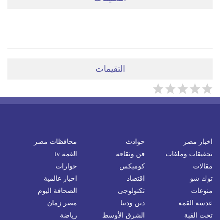
ضعي تعليقَكِ هنا
التقيمات
اخبار مصر
حوادث
محافظات مصر
تحقيقات وملفات
فن وثقافة
القمة tv
مقالات
كوميكس
حوارات
توك شو
اقتصاد
اخبار عالمية
منوعات
تكنولوجى
الصحافة اليوم
عدسة القمة
دين ودنيا
مصر زمان
تحت القبة
الشرق الأوسط
رياضة