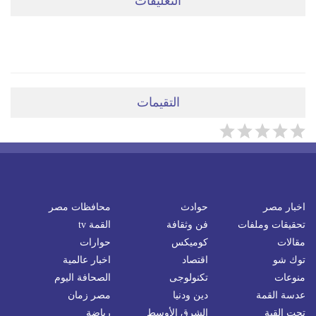
التعليقات
ضعي تعليقَكِ هنا
التقيمات
اخبار مصر
حوادث
محافظات مصر
تحقيقات وملفات
فن وثقافة
القمة tv
مقالات
كوميكس
حوارات
توك شو
اقتصاد
اخبار عالمية
منوعات
تكنولوجى
الصحافة اليوم
عدسة القمة
دين ودنيا
مصر زمان
تحت القبة
الشرق الأوسط
رياضة