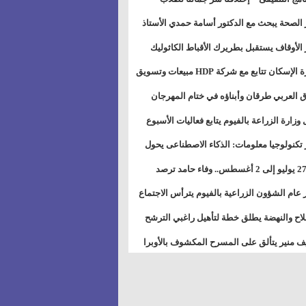
بات ذوى الهمهم" بمدارس التربية الخاصة
 الصحة يبحث مع الدكتور أسامة حمدي الأستاذ
سويس
عة هارفارد توسيع برامج التوعية بمرض السكري
 الأوقاف يستقبل بطريرك الأقباط الكاثوليك
دات هيئة أوقاف الكنيسة الكاثوليكية لبحث آفاق
وزيرة الإسكان تتابع مع شركة HDP مبيعات وتسويق
اون المشترك
عات المدن الجديدة
 العربي طرقان وأبناؤه في ختام المهرجان
في للموسيقى والغناء بالمسرح المكشوف
 وزارة الزراعة بالفيوم يتابع فعاليات الأسبوع
ل من الرشة الثالثة لمكافحة ديدان اللوز للقطن
 تكنولوجيا معلومات: الذكاء الاصطناعى يحول
تخدم إلى سلعة فى اقتصاد الانتباه
من 27 يوليو إلى 2 أغسطس.. وفاء حامد ترصد
رات أقوى الاتصالات الفلكية على الأبراج
 عام الشؤون الزراعية بالفيوم يترأس الاجتماع
ري لمتابعة الحصر الحيازي الجديدة
لاح والنهضة يطلق خطة لتأهيل راغبي الترشح
الس الشعبية المحلية ويستعرض خطط أماناته
 منير يتألق على المسرح المكشوف بالأوبرا
حافظات