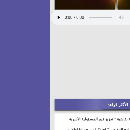
الأكثر قراءة
 نقاشية " تعزيز قيم المسؤولية الأسرية
خطيط للمستقبل" بمجمع إعلام السويس
نامج التثقيفى " إختلافنا سر جمالنا لطلاب