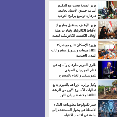
بالسويس
وزير الصحة يبحث مع الدكتور
أسامة حمدي الأستاذ بجامعة
هارفارد توسيع برامج التوعية
بمرض السكري
وزير الأوقاف يستقبل بطريرك
الأقباط الكاثوليك وقيادات هيئة
أوقاف الكنيسة الكاثوليكية لبحث
آفاق التعاون المشترك
وزيرة الإسكان تتابع مع شركة
HDP مبيعات وتسويق مشروعات
المدن الجديدة
طارق العربي طرقان وأبناؤه في
ختام المهرجان الصيفي
للموسيقى والغناء بالمسرح
المكشوف
وكيل وزارة الزراعة بالفيوم يتابع
فعاليات الأسبوع الأول من الرشة
الثالثة لمكافحة ديدان اللوز
للقطن
خبير تكنولوجيا معلومات: الذكاء
الاصطناعى يحول المستخدم إلى
سلعة فى اقتصاد الانتباه