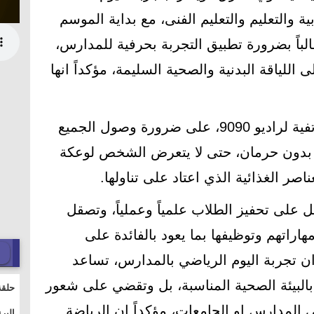
ية والتعليم والتعليم الفنى، مع بداية الموسم
 الجديد 2022/2023، مطالباً بضرورة تطبيق التجربة بحرفية للمدارس،
للياقة البدنية والصحية السليمة، مؤكداً انها
وأكد "دويدار"، خلال تصريحات هاتفية لراديو 9090، على ضرورة وصول الجميع
 بدون حرمان، حتى لا يتعرض الشخص لوعكة
اصر الغذائية الذي اعتاد على تناولها.
 على تحفيز الطلاب علمياً وعملياً، وتصقل
راتهم وتوظيفها بما يعود بالفائدة على
ان تجربة اليوم الرياضي بالمدارس، تساعد
 بالبيئة الصحية المناسبة، بل وتقضي على شعور
حلقة
والت
 المدارس او الجامعات، مؤكداً ان الرياضة
البر