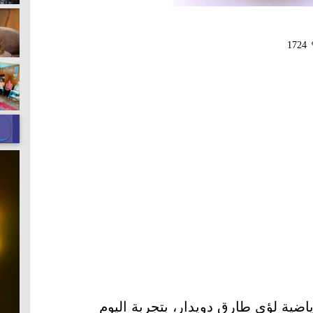
1724
اضية لؤي طارق دويدار، بتجربة اليوم