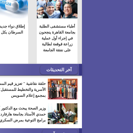
أطباء مستشفى الطلبة
إطلاق دواء جديد 
بجامعة القاهرة ينجحون
السرطان بكل ف
في إجراء أول عملية
زراعة قوقعة لطالبة
على نفقة الجامعة
آخر التحديثات
حلقة نقاشية " تعزيز قيم الم
الأسرية والتخطيط للمستقبل"
بمجمع إعلام السويس
وزير الصحة يبحث مع الدكتور 
حمدي الأستاذ بجامعة هارفارد
برامج التوعية بمرض السكري