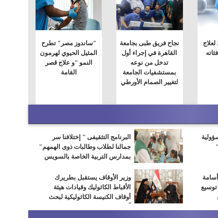
لعلاج
نجاح فريق طبى بجامعة
"ساندوز مصر" تطرح
ئاته
القاهرة في إجراء أول
المثيل الحيوي لهرمون
تدخل من نوعه
النمو "و علاج قصر
بمستشفيات الجامعة
القامة
لتغيير الصمام الأورطي
سؤولية
البرنامج التثقيفى " إختلافنا سر
جمالنا لطلاب وطالبات ذوى الهمهم"
بمدارس التربية الخاصة بالسويس
أسامة
وزير الأوقاف يستقبل بطريرك
 توسيع
الأقباط الكاثوليك وقيادات هيئة
أوقاف الكنيسة الكاثوليكية لبحث
آفاق التعاون المشترك