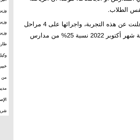
وطال
نفس الطلاب.
وزير
بال
بجام
وزير
كانت وزارة التربية والتعليم قد أعلنت عن هذه التجربة، واجرائها على 4 مراحل
وقيا
مختلفة، ففي المرحلة الأولى بداية شهر أكتوبر 2022 نسبة 25% من مدارس
التع
مشرو
طارق
الصي
وكيل
الأو
خبير
المس
تأثي
مدير
الدو
الإص
للمج
شريف
بالم