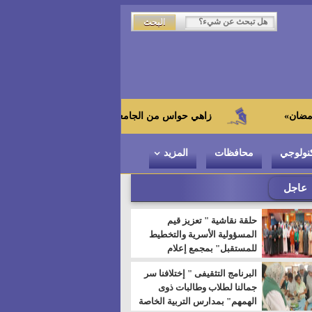
زاهي حواس من الجامعة اليابانية : "توت عنخ آمون" هو بطل المتحف ا
نولوجي
محافظات
المزيد
عاجل
حلقة نقاشية " تعزيز قيم
المسؤولية الأسرية والتخطيط
للمستقبل" بمجمع إعلام
السويس
البرنامج التثقيفى " إختلافنا سر
جمالنا لطلاب وطالبات ذوى
الهمهم" بمدارس التربية الخاصة