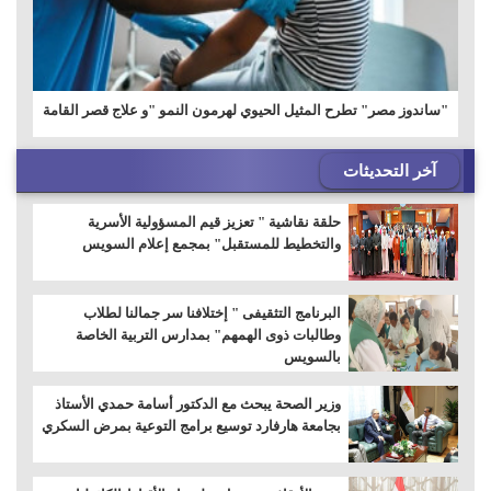
"ساندوز مصر" تطرح المثيل الحيوي لهرمون النمو "و علاج قصر القامة
آخر التحديثات
حلقة نقاشية " تعزيز قيم المسؤولية الأسرية
والتخطيط للمستقبل" بمجمع إعلام السويس
البرنامج التثقيفى " إختلافنا سر جمالنا لطلاب
وطالبات ذوى الهمهم" بمدارس التربية الخاصة
بالسويس
وزير الصحة يبحث مع الدكتور أسامة حمدي الأستاذ
بجامعة هارفارد توسيع برامج التوعية بمرض السكري