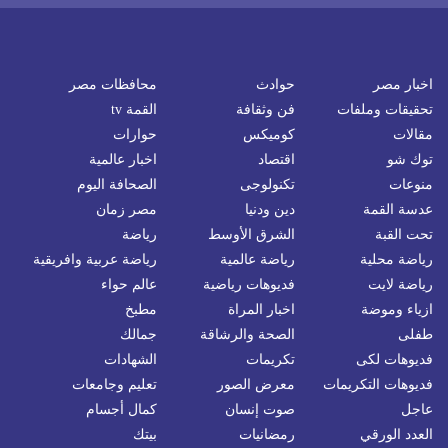
اخبار مصر
حوادث
محافظات مصر
تحقيقات وملفات
فن وثقافة
القمة tv
مقالات
كوميكس
حوارات
توك شو
اقتصاد
اخبار عالمية
منوعات
تكنولوجى
الصحافة اليوم
عدسة القمة
دين ودنيا
مصر زمان
تحت القبة
الشرق الأوسط
رياضة
رياضة محلية
رياضة عالمية
رياضة عربية وافريقية
رياضة لايت
فديوهات رياضية
عالم حواء
ازياء وموضة
اخبار المراة
مطبخ
طفلى
الصحة والرشاقة
جمالك
فديوهات لكى
تكريمات
الشهادات
فديوهات التكريمات
معرض الصور
تعليم وجامعات
عاجل
صوت إنسان
كمال أجسام
العدد الورقي
رمضانيات
بيتك