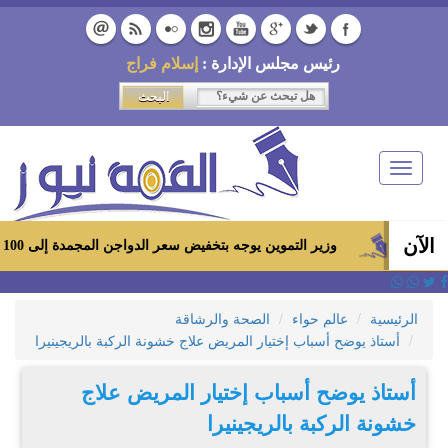
رئيس مجلس الإدارة :
إسلام فراج
Toggle
navigation
الآن
وزير التموين يوجه بتخفيض سعر الدواجن المجمدة إلى 100 جنيه للكيلو بالمجمعات الاستهلاكية ومعارض «أهلاً رمضان»
الرئيسية
عالم حواء
الصحة والرشاقة
أستاذ يوضح أسباب إختيار المريض علاج خشونة الركبة بالريجينيرا
أستاذ يوضح أسباب إختيار المريض علاج
خشونة الركبة بالريجينيرا