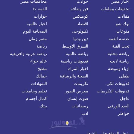
اخبار مصر
حوادث
محافظات مصر
تحقيقات وملفات
فن وثقافة
القمة tv
مقالات
كوميكس
حوارات
توك شو
اقتصاد
اخبار عالمية
منوعات
تكنولوجى
الصحافة اليوم
عدسة القمة
دين ودنيا
مصر زمان
تحت القبة
الشرق الأوسط
رياضة
رياضة محلية
رياضة عالمية
رياضة عربية وافريقية
رياضة لايت
فديوهات رياضية
عالم حواء
ازياء وموضة
اخبار المراة
مطبخ
طفلى
الصحة والرشاقة
جمالك
فديوهات لكى
تكريمات
الشهادات
فديوهات التكريمات
معرض الصور
تعليم وجامعات
عاجل
صوت إنسان
كمال أجسام
العدد الورقي
رمضانيات
بيتك
خواطر
ادب
شعار الموقع هنا ... الشعار