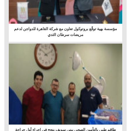
مؤسسة بهية توقّع بروتوكول تعاون مع شركة القاهرة للدواجن لدعم
مريضات سرطان الثدي
طاقم طبي بالتأمين الصحي ببني سويف ينجح في إجراء أول جراحة