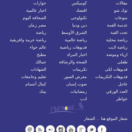
مقالات
كوميكس
حوارات
توك شو
اقتصاد
اخبار عالمية
منوعات
تكنولوجى
الصحافة اليوم
عدسة القمة
دين ودنيا
مصر زمان
تحت القبة
الشرق الأوسط
رياضة
رياضة محلية
رياضة عالمية
رياضة عربية وافريقية
رياضة لايت
فديوهات رياضية
عالم حواء
ازياء وموضة
اخبار المراة
مطبخ
طفلى
الصحة والرشاقة
جمالك
فديوهات لكى
تكريمات
الشهادات
فديوهات التكريمات
معرض الصور
تعليم وجامعات
عاجل
صوت إنسان
كمال أجسام
العدد الورقي
رمضانيات
بيتك
خواطر
ادب
شعار الموقع هنا ... الشعار