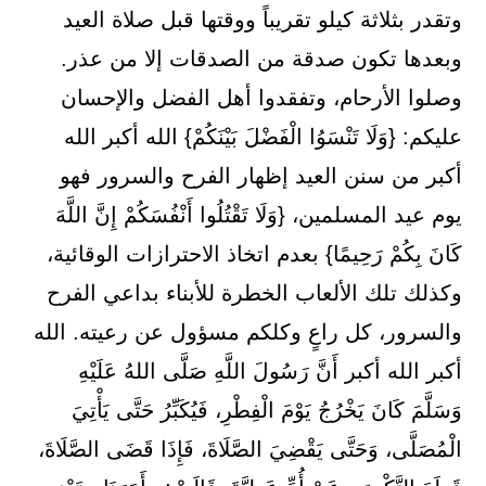
وتقدر بثلاثة كيلو تقريباً ووقتها قبل صلاة العيد
وبعدها تكون صدقة من الصدقات إلا من عذر.
وصلوا الأرحام، وتفقدوا أهل الفضل والإحسان
عليكم: {وَلَا تَنْسَوُا الْفَضْلَ بَيْنَكُمْ} الله أكبر الله
أكبر من سنن العيد إظهار الفرح والسرور فهو
يوم عيد المسلمين، {وَلَا تَقْتُلُوا أَنْفُسَكُمْ إِنَّ اللَّهَ
كَانَ بِكُمْ رَحِيمًا} بعدم اتخاذ الاحترازات الوقائية،
وكذلك تلك الألعاب الخطرة للأبناء بداعي الفرح
والسرور، كل راعٍ وكلكم مسؤول عن رعيته. الله
أكبر الله أكبر أَنَّ رَسُولَ اللَّهِ صَلَّى اللهُ عَلَيْهِ
وَسَلَّمَ كَانَ ‌يَخْرُجُ ‌يَوْمَ ‌الْفِطْرِ، فَيُكَبِّرُ حَتَّى يَأْتِيَ
الْمُصَلَّى، وَحَتَّى يَقْضِيَ الصَّلَاةَ، فَإِذَا قَضَى الصَّلَاةَ،