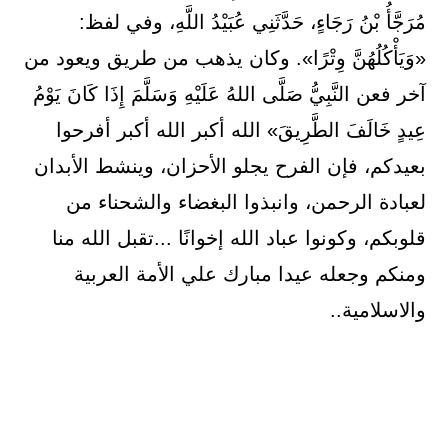
مُرَجَّأُ بْنُ رَجَاءٍ، حَدَّثَنِي عُبَيْدُ اللَّهِ، وفي لفظ:
«وَيَأْكُلُهُنَّ وِتْرًا». وكان يذهب من طريق ويعود من
آخر فعن النَّبِيُّ صَلَّى اللهُ عَلَيْهِ وَسَلَّمَ إِذَا كَانَ ‌يَوْمُ
‌عِيدٍ ‌خَالَفَ الطَّرِيقَ» الله أكبر الله أكبر أفرحوا
بعيدكم، فإن الفرح يجلو الأحزان، وينشط الأبدان
لعبادة الرحمن، وانبذوا البغضاء والشحناء من
قلوبكم، وكونوا عباد الله إخوانًا ...تقبل الله منا
ومنكم وجعله عيدا مبارك علي الأمة العربية
والاسلامية..