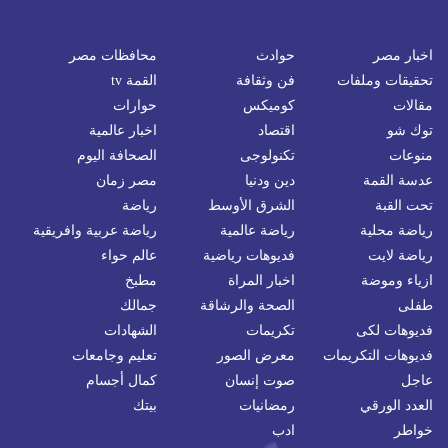
اخبار مصر
حوادث
محافظات مصر
تحقيقات وملفات
فن وثقافة
القمة tv
مقالات
كوميكس
حوارات
توك شو
اقتصاد
اخبار عالمية
منوعات
تكنولوجى
الصحافة اليوم
عدسة القمة
دين ودنيا
مصر زمان
تحت القبة
الشرق الأوسط
رياضة
رياضة محلية
رياضة عالمية
رياضة عربية وافريقية
رياضة لايت
فديوهات رياضية
عالم حواء
ازياء وموضة
اخبار المراة
مطبخ
طفلى
الصحة والرشاقة
جمالك
فديوهات لكى
تكريمات
الشهادات
فديوهات التكريمات
معرض الصور
تعليم وجامعات
عاجل
صوت إنسان
كمال أجسام
العدد الورقي
رمضانيات
بيتك
خواطر
ادب