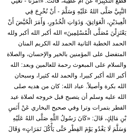
قَطَعَ التَّكْبِيرَ» عَنْ أُمِّ عَطِيَّةَ، قَالَتْ: «أَمَرَنَا - تَعْنِي
النَّبِيَّ صَلَّى اللهُ عَلَيْهِ وَسَلَّمَ - أَنْ نُخْرِجَ فِي
الْعِيدَيْنِ، ‌الْعَوَاتِقَ، وَذَوَاتِ الْخُدُورِ، وَأَمَرَ الْحُيَّضَ أَنْ
يَعْتَزِلْنَ مُصَلَّى الْمُسْلِمِينَ» الله أكبر الله أكبر ولله
الحمد الخطبة الثانية الحمد لله الكريم المنان
المتفضل على المؤمنين بالخير والإحسان، والصلاة
والسلام على المبعوث رحمة للعالمين وبعد: الله
أكبر الله أكبر كبيرا، والحمد لله كثيرا، وسبحان
الله بكرة وأصيلاً. عباد الله: كان من هديه صلى
الله عليه وسلم أن يتصبح قبل خروجه لصلاة عيد
الفطر بتمرات وترا وفي صحيح البخاري عَنْ أَنَسِ
بْنِ مَالِكٍ، قَالَ: «كَانَ رَسُولُ اللَّهِ صَلَّى اللهُ عَلَيْهِ
وَسَلَّمَ ‌لَا ‌يَغْدُو ‌يَوْمَ ‌الفِطْرِ حَتَّى يَأْكُلَ تَمَرَاتٍ» وَقَالَ