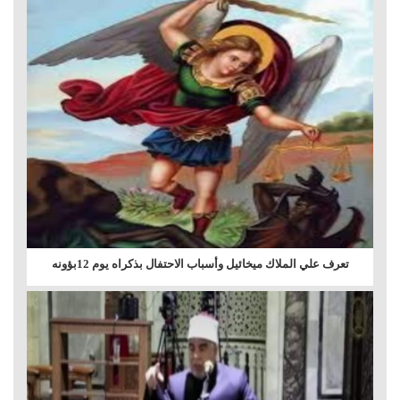
تعرف علي الملاك ميخائيل وأسباب الاحتفال بذكراه يوم 12بؤونه