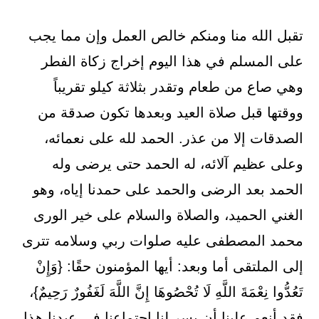
تقبل الله منا ومنكم خالص العمل وإن مما يجب
على المسلم في هذا اليوم إخراج زكاة الفطر
وهي صاع من طعام وتقدر بثلاثة كيلو تقريباً
ووقتها قبل صلاة العيد وبعدها تكون صدقة من
الصدقات إلا من عذر. الحمد لله على نعمائه،
وعلى عظيم آلائه، له الحمد حتى يرضى وله
الحمد بعد الرضى والحمد على حمدنا إياه، وهو
الغني الحميد، والصلاة والسلام على خير الورى
محمد المصطفى عليه صلوات ربي وسلامه تترى
إلى الملتقى أما وبعد: أيها المؤمنون حقًا: {وَإِنْ
تَعُدُّوا نِعْمَةَ اللَّهِ لَا تُحْصُوهَا إِنَّ اللَّهَ لَغَفُورٌ رَحِيمٌ}،
فقد أنعم علينا أن يسر لنا اجتماعنا في عيدنا هذا