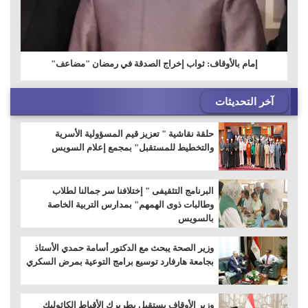
إمام بالأوقاف: ثواب إخراج الصدقة في رمضان "مضاعف"
آخر التحديثات
حلقة نقاشية " تعزيز قيم المسؤولية الأسرية
والتخطيط للمستقبل" بمجمع إعلام السويس
البرنامج التثقيفى " إختلافنا سر جمالنا لطلاب
وطالبات ذوى الهمهم" بمدارس التربية الخاصة
بالسويس
وزير الصحة يبحث مع الدكتور أسامة حمدي الأستاذ
بجامعة هارفارد توسيع برامج التوعية بمرض السكري
وزير الأوقاف يستقبل بطريرك الأقباط الكاثوليك