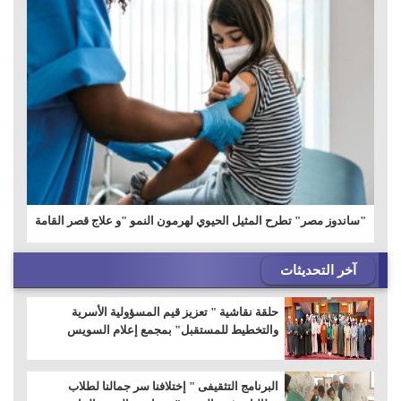
"ساندوز مصر" تطرح المثيل الحيوي لهرمون النمو "و علاج قصر القامة
آخر التحديثات
حلقة نقاشية " تعزيز قيم المسؤولية الأسرية
والتخطيط للمستقبل" بمجمع إعلام السويس
البرنامج التثقيفى " إختلافنا سر جمالنا لطلاب