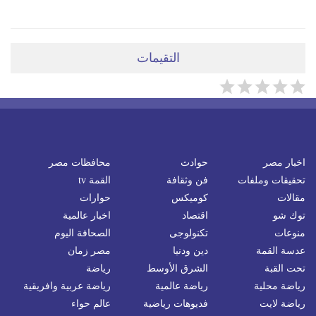
التقيمات
اخبار مصر
حوادث
محافظات مصر
تحقيقات وملفات
فن وثقافة
القمة tv
مقالات
كوميكس
حوارات
توك شو
اقتصاد
اخبار عالمية
منوعات
تكنولوجى
الصحافة اليوم
عدسة القمة
دين ودنيا
مصر زمان
تحت القبة
الشرق الأوسط
رياضة
رياضة محلية
رياضة عالمية
رياضة عربية وافريقية
رياضة لايت
فديوهات رياضية
عالم حواء