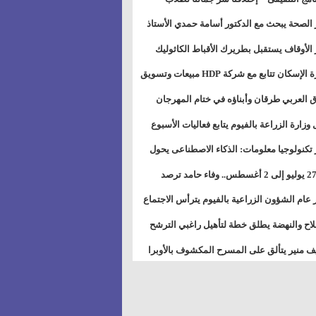
بات ذوى الهمهم" بمدارس التربية الخاصة
 الصحة يبحث مع الدكتور أسامة حمدي الأستاذ
سويس
عة هارفارد توسيع برامج التوعية بمرض السكري
 الأوقاف يستقبل بطريرك الأقباط الكاثوليك
دات هيئة أوقاف الكنيسة الكاثوليكية لبحث آفاق
وزيرة الإسكان تتابع مع شركة HDP مبيعات وتسويق
اون المشترك
عات المدن الجديدة
 العربي طرقان وأبناؤه في ختام المهرجان
في للموسيقى والغناء بالمسرح المكشوف
 وزارة الزراعة بالفيوم يتابع فعاليات الأسبوع
ل من الرشة الثالثة لمكافحة ديدان اللوز للقطن
 تكنولوجيا معلومات: الذكاء الاصطناعى يحول
تخدم إلى سلعة فى اقتصاد الانتباه
من 27 يوليو إلى 2 أغسطس.. وفاء حامد ترصد
رات أقوى الاتصالات الفلكية على الأبراج
 عام الشؤون الزراعية بالفيوم يترأس الاجتماع
ري لمتابعة الحصر الحيازي الجديدة
لاح والنهضة يطلق خطة لتأهيل راغبي الترشح
الس الشعبية المحلية ويستعرض خطط أماناته
 منير يتألق على المسرح المكشوف بالأوبرا
حافظات