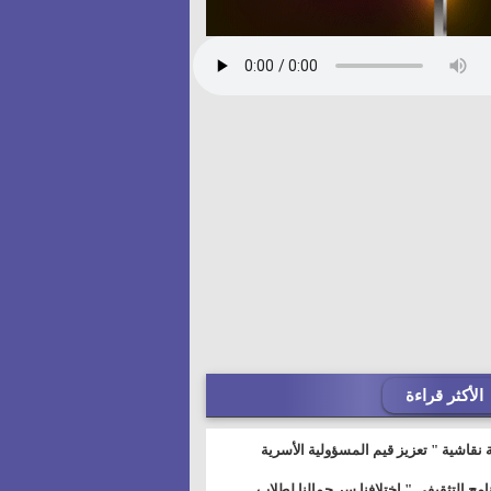
الأكثر قراءة
 نقاشية " تعزيز قيم المسؤولية الأسرية
خطيط للمستقبل" بمجمع إعلام السويس
نامج التثقيفى " إختلافنا سر جمالنا لطلاب