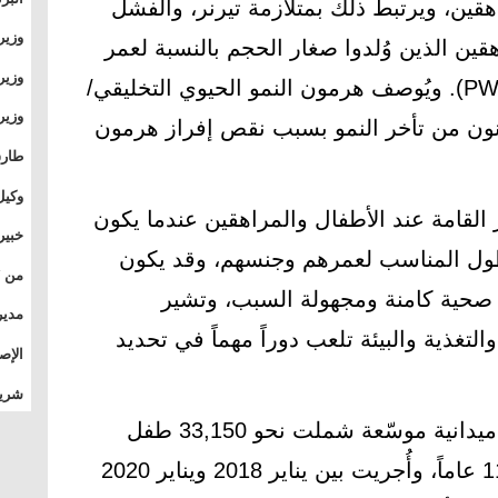
قين، ويرتبط ذلك بمتلازمة تيرنر، والفشل
وطال
وزير
قين الذين وُلدوا صغار الحجم بالنسبة لعمر
بال
بجام
وزير
الحمل، أو متلازمة برادر-ويلي (PWS). ويُوصف هرمون النمو الحيوي التخليقي/
وقيا
عانون من تأخر النمو بسبب نقص إفراز هرمون
التع
مشرو
طارق
الصي
وكيل
لقامة عند الأطفال والمراهقين عندما يكون
الأو
خبير
ول المناسب لعمرهم وجنسهم، وقد يكون
المس
ف صحية كامنة ومجهولة السبب، وتشير
تأثي
مدير
لتغذية والبيئة تلعب دوراً مهماً في تحديد
الدو
الإص
للمج
شريف
بالم
وفي هذا السياق، كشفت دراسة ميدانية موسّعة شملت نحو 33,150 طفل
مصري، تتراوح أعمارهم بين 6 و11 عاماً، وأُجريت بين يناير 2018 ويناير 2020