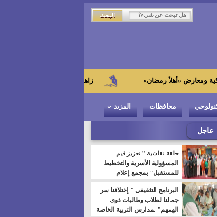
زاهي حواس من الجامعة اليابانية : "توت عنخ آمو
نولوجي
محافظات
المزيد
عاجل
حلقة نقاشية " تعزيز قيم
المسؤولية الأسرية والتخطيط
للمستقبل" بمجمع إعلام
السويس
البرنامج التثقيفى " إختلافنا سر
جمالنا لطلاب وطالبات ذوى
الهمهم" بمدارس التربية الخاصة