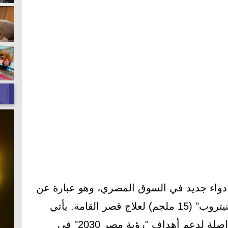
واء جديد في السوق المصري، وهو عبارة عن
المثيل الحيوي لهرمون النمو "أومنيتروب" (15 ملجم) لعلاج قصر القامة. يأتي
ذلك في إطار جهود الشركة المتواصلة لدعم أهداف "رؤية مصر 2030" في