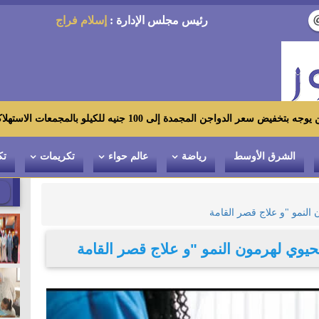
رئيس مجلس الإدارة :
إسلام فراج
 جنيه للكيلو بالمجمعات الاستهلاكية ومعارض «أهلاً رمضان»
الشرق الأوسط
رياضة
عالم حواء
تكريمات
تك
النمو "و علاج قصر القامة
يوي لهرمون النمو "و علاج قصر القامة