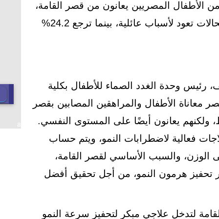
تلف أنحاء البلاد، أنّ 17% من الأطفال المصريين يعانون من قصر القامة،
وأظهرت النتائج أن 40.8% من الحالات تعود لأسباب عائلية، بينما ترجع 24.2%
، رئيس وحدة الغدد الصماء للأطفال بكلية
ر معاناة الأطفال والمراهقين المصابين بقصر
 ولكنهم يعانون أيضًا على المستوى النفسي.
a
علاجات فعالية لاضطرابات النمو، ويتم حساب
لى الوزن، والسبب الأساسي لقصر القامة،
بار تحفيز هرمون النمو، من أجل تحقيق أفضل
لقامة لتدخل علاجي مبكر لتحفيز سرعة النمو