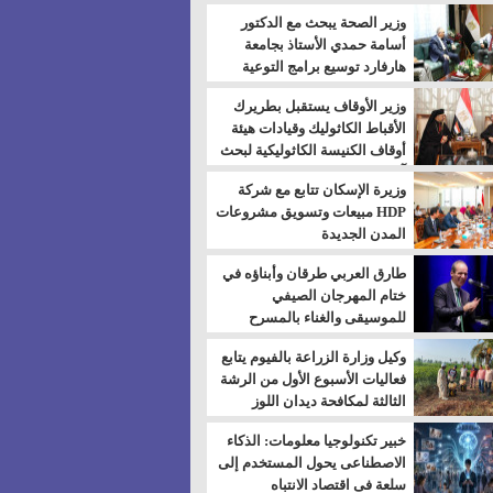
بالسويس
وزير الصحة يبحث مع الدكتور
أسامة حمدي الأستاذ بجامعة
هارفارد توسيع برامج التوعية
بمرض السكري
وزير الأوقاف يستقبل بطريرك
الأقباط الكاثوليك وقيادات هيئة
أوقاف الكنيسة الكاثوليكية لبحث
آفاق التعاون المشترك
وزيرة الإسكان تتابع مع شركة
HDP مبيعات وتسويق مشروعات
المدن الجديدة
طارق العربي طرقان وأبناؤه في
ختام المهرجان الصيفي
للموسيقى والغناء بالمسرح
المكشوف
وكيل وزارة الزراعة بالفيوم يتابع
فعاليات الأسبوع الأول من الرشة
الثالثة لمكافحة ديدان اللوز
للقطن
خبير تكنولوجيا معلومات: الذكاء
الاصطناعى يحول المستخدم إلى
سلعة فى اقتصاد الانتباه