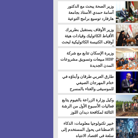
بالسويس
وزير الصحة يبحث مع الدكتور
أسامة حمدي الأستاذ بجامعة
هارفارد توسيع برامج التوعية
بمرض السكري
وزير الأوقاف يستقبل بطريرك
الأقباط الكاثوليك وقيادات هيئة
أوقاف الكنيسة الكاثوليكية لبحث
آفاق التعاون المشترك
وزيرة الإسكان تتابع مع شركة
HDP مبيعات وتسويق مشروعات
المدن الجديدة
طارق العربي طرقان وأبناؤه في
ختام المهرجان الصيفي
للموسيقى والغناء بالمسرح
المكشوف
وكيل وزارة الزراعة بالفيوم يتابع
فعاليات الأسبوع الأول من الرشة
الثالثة لمكافحة ديدان اللوز
للقطن
خبير تكنولوجيا معلومات: الذكاء
الاصطناعى يحول المستخدم إلى
سلعة فى اقتصاد الانتباه