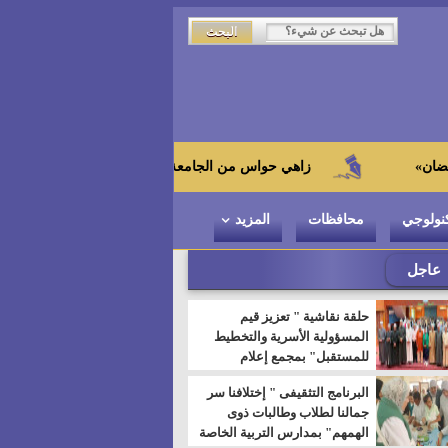
زاهي حواس من الجامعة اليابانية : "توت عنخ آمون" هو بطل المتحف ا
نولوجي
محافظات
المزيد
عاجل
حلقة نقاشية " تعزيز قيم
المسؤولية الأسرية والتخطيط
للمستقبل" بمجمع إعلام
السويس
البرنامج التثقيفى " إختلافنا سر
جمالنا لطلاب وطالبات ذوى
الهمهم" بمدارس التربية الخاصة