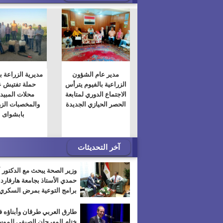
مدير عام الشؤون
مديرية الزراعة ب
الزراعية بالفيوم يترأس
حملة تفتيش 
الاجتماع الدوري لمتابعة
محلات المبيد
الحصر الحيازي الجديدة
والمخصبات الزر
بابشواى
آخر التحديثات
وزير الصحة يبحث مع الدكتور 
حمدي الأستاذ بجامعة هارفارد
برامج التوعية بمرض السكري
طارق العربي طرقان وأبناؤه 
ختام المهرجان الصيفي للمو