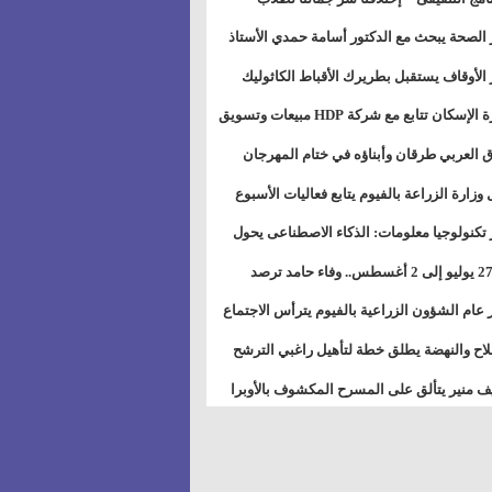
بات ذوى الهمهم" بمدارس التربية الخاصة
 الصحة يبحث مع الدكتور أسامة حمدي الأستاذ
سويس
عة هارفارد توسيع برامج التوعية بمرض السكري
 الأوقاف يستقبل بطريرك الأقباط الكاثوليك
دات هيئة أوقاف الكنيسة الكاثوليكية لبحث آفاق
وزيرة الإسكان تتابع مع شركة HDP مبيعات وتسويق
اون المشترك
عات المدن الجديدة
 العربي طرقان وأبناؤه في ختام المهرجان
في للموسيقى والغناء بالمسرح المكشوف
 وزارة الزراعة بالفيوم يتابع فعاليات الأسبوع
ل من الرشة الثالثة لمكافحة ديدان اللوز للقطن
 تكنولوجيا معلومات: الذكاء الاصطناعى يحول
تخدم إلى سلعة فى اقتصاد الانتباه
من 27 يوليو إلى 2 أغسطس.. وفاء حامد ترصد
رات أقوى الاتصالات الفلكية على الأبراج
 عام الشؤون الزراعية بالفيوم يترأس الاجتماع
ري لمتابعة الحصر الحيازي الجديدة
لاح والنهضة يطلق خطة لتأهيل راغبي الترشح
الس الشعبية المحلية ويستعرض خطط أماناته
 منير يتألق على المسرح المكشوف بالأوبرا
حافظات