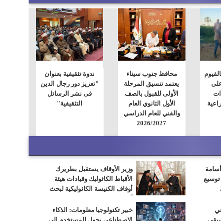
الفيوم
محافظ جنوب سيناء
ندوة تثقيفية بعنوان
على
يعتمد تنسيق المرحلة
"تعزيز دور رجال الدين
ات
الأولى للقبول بالصف
فى نشر الرسائل
اعية
الأول الثانوي العام
التثقيفية"
والفني للعام الدراسي
2026/2027
أسامة
وزير الأوقاف يستقبل بطريرك
 توسيع
الأقباط الكاثوليك وقيادات هيئة
أوقاف الكنيسة الكاثوليكية لبحث
آفاق التعاون المشترك
في
خبير تكنولوجيا معلومات: الذكاء
سيقى
الاصطناعى يحول المستخدم إلى