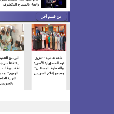
والغناء بالمسرح المكشوف
من قسم آخر
حلقة نقاشية " تعزيز
البرنامج التثقي
قيم المسؤولية الأسرية
إختلافنا سر جم
والتخطيط للمستقبل"
لطلاب وطالبات
بمجمع إعلام السويس
الهمهم" بمد
التربية الخا
بالسويس