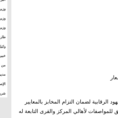
وطال
وزير
بال
بجام
وزير
وقيا
التع
مشرو
طارق
الصي
وكيل
الأو
خبير
المس
تأثي
مدير
الدو
الإص
للمج
شريف
بالم
 الرقابية لضمان التزام المخابز بالمعايير
 للمواصفات لأهالي المركز والقرى التابعة له