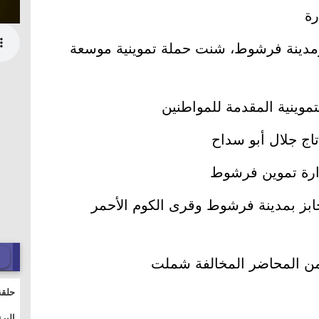
رة
ومدينة فرشوط، شنت حملة تموينية موسعة
موينية المقدمة للمواطنين
اج جلال أبو سداح
دارة تموين فرشوط
ابز بمدينة فرشوط وقرى الكوم الأحمر
ن المحاضر المخالفة شملت
حلقة
والت
البر