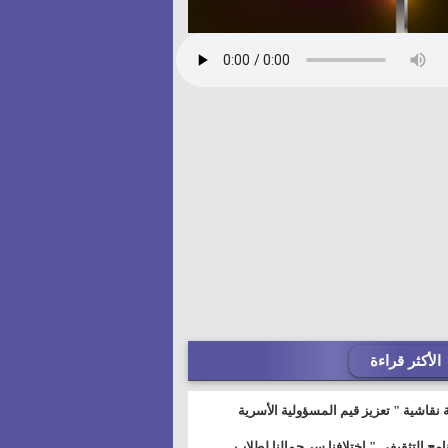
الأكثر قراءة
 نقاشية " تعزيز قيم المسؤولية الأسرية
خطيط للمستقبل" بمجمع إعلام السويس
نامج التثقيفى " إختلافنا سر جمالنا لطلاب