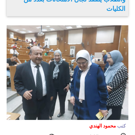
الكليات
كتب
محمود الهندي