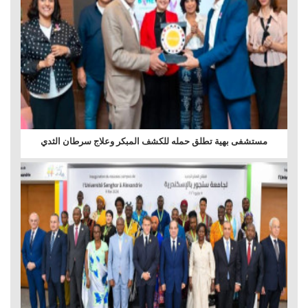
مستشفى بهية تطلق حمله للكشف المبكر وعلاج سرطان الثدي