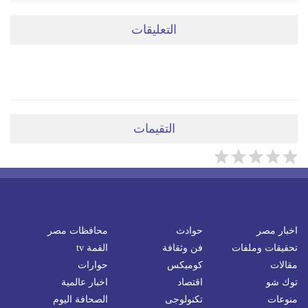
التعليقات
ضعي تعليقَكِ هنا
التقيمات
اخبار مصر
حوادث
محافظات مصر
تحقيقات وملفات
فن وثقافة
القمة tv
مقالات
كوميكس
حوارات
توك شو
اقتصاد
اخبار عالمية
منوعات
تكنولوجى
الصحافة اليوم