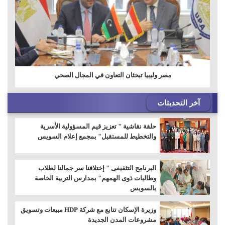
مصر وليبيا تبحثان التعاون في المجال الصحي
آخر التحديثات
حلقة نقاشية " تعزيز قيم المسؤولية الأسرية
والتخطيط للمستقبل" بمجمع إعلام السويس
البرنامج التثقيفى " إختلافنا سر جمالنا لطلاب
وطالبات ذوى الهمهم" بمدارس التربية الخاصة
بالسويس
وزيرة الإسكان تتابع مع شركة HDP مبيعات وتسويق
مشروعات المدن الجديدة