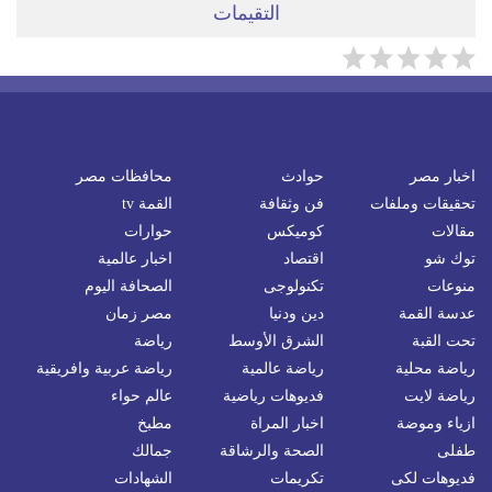
التقيمات
اخبار مصر
حوادث
محافظات مصر
تحقيقات وملفات
فن وثقافة
القمة tv
مقالات
كوميكس
حوارات
توك شو
اقتصاد
اخبار عالمية
منوعات
تكنولوجى
الصحافة اليوم
عدسة القمة
دين ودنيا
مصر زمان
تحت القبة
الشرق الأوسط
رياضة
رياضة محلية
رياضة عالمية
رياضة عربية وافريقية
رياضة لايت
فديوهات رياضية
عالم حواء
ازياء وموضة
اخبار المراة
مطبخ
طفلى
الصحة والرشاقة
جمالك
فديوهات لكى
تكريمات
الشهادات