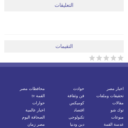
التعليقات
ضعي تعليقَكِ هنا
التقيمات
اخبار مصر
حوادث
محافظات مصر
تحقيقات وملفات
فن وثقافة
القمة tv
مقالات
كوميكس
حوارات
توك شو
اقتصاد
اخبار عالمية
منوعات
تكنولوجى
الصحافة اليوم
عدسة القمة
دين ودنيا
مصر زمان