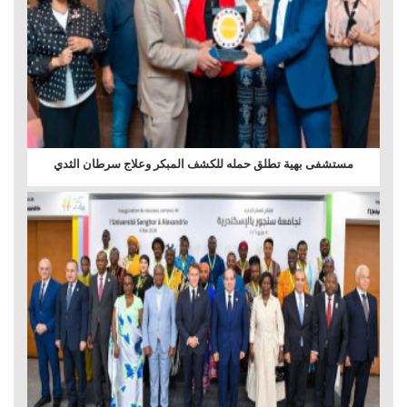
مستشفى بهية تطلق حمله للكشف المبكر وعلاج سرطان الثدي