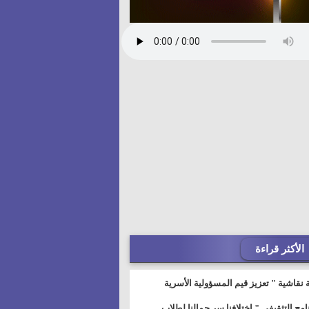
الأكثر قراءة
 نقاشية " تعزيز قيم المسؤولية الأسرية
خطيط للمستقبل" بمجمع إعلام السويس
نامج التثقيفى " إختلافنا سر جمالنا لطلاب