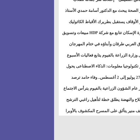
بات ذوى الهمهم" بمدارس التربية الخاصة
 الصحة يبحث مع الدكتور أسامة حمدي الأستاذ
سويس
عة هارفارد توسيع برامج التوعية بمرض السكري
 الأوقاف يستقبل بطريرك الأقباط الكاثوليك
دات هيئة أوقاف الكنيسة الكاثوليكية لبحث آفاق
وزيرة الإسكان تتابع مع شركة HDP مبيعات وتسويق
اون المشترك
عات المدن الجديدة
 العربي طرقان وأبناؤه في ختام المهرجان
في للموسيقى والغناء بالمسرح المكشوف
 وزارة الزراعة بالفيوم يتابع فعاليات الأسبوع
ل من الرشة الثالثة لمكافحة ديدان اللوز للقطن
 تكنولوجيا معلومات: الذكاء الاصطناعى يحول
تخدم إلى سلعة فى اقتصاد الانتباه
من 27 يوليو إلى 2 أغسطس.. وفاء حامد ترصد
رات أقوى الاتصالات الفلكية على الأبراج
 عام الشؤون الزراعية بالفيوم يترأس الاجتماع
ري لمتابعة الحصر الحيازي الجديدة
لاح والنهضة يطلق خطة لتأهيل راغبي الترشح
الس الشعبية المحلية ويستعرض خطط أماناته
 منير يتألق على المسرح المكشوف بالأوبرا
حافظات