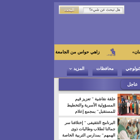
زاهي حواس من الجامعة اليابانية : "توت عنخ آمون" هو بطل المتحف الكبي
نولوجي
محافظات
المزيد
عاجل
حلقة نقاشية " تعزيز قيم
المسؤولية الأسرية والتخطيط
للمستقبل" بمجمع إعلام
السويس
البرنامج التثقيفى " إختلافنا سر
جمالنا لطلاب وطالبات ذوى
الهمهم" بمدارس التربية الخاصة