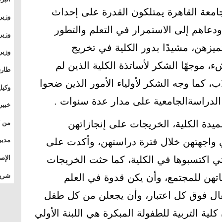
امعة القاهرة يمتلكون القدرة على إحداث
وطال
وزير
بال
دعاهم إلى الاستمرار في التعلم والتطور
بجام
وزير
زهن، مشيدًا بدور الكلية في تخريج
وقيا
التع
، موجهًا الشكر لأساتذة الكلية الذين لم
مشرو
طارق
، كما وجه الشكر لأولياء الأمور الذين ضحوا
الصي
وكيل
 الدراسةالجامعية على مدار عدة سنوات .
الأو
خبير
المس
ميدة الكلية، الخريجات على إنجازاتهن
تأثي
ي واجهتهن خلال فترة دراستهن، وأكدت على
مدير
الدو
الإص
التي اكتسبوها في الكلية، كما حثت الخريجات
للمج
شريف
تهن للمجتمع، وأن يكن قدوة في العلم
بالم
ال فوق كل اعتبار، وأن يجعلن من كل طفل
لية التربية للطفولة المبكرة هي اللبنة الأولي