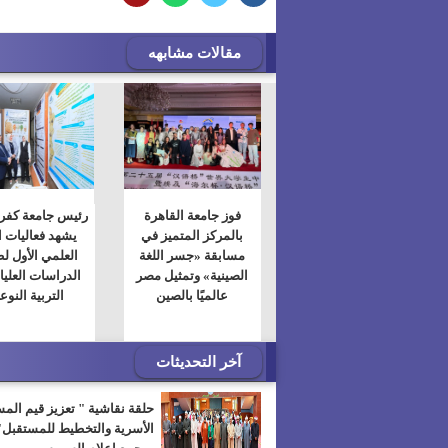
مقالات مشابهه
فوز جامعة القاهرة
رئيس جامعة كفر 
بالمركز المتميز في
يشهد فعاليات ا
مسابقة «جسر اللغة
العلمي الأول ل
الصينية» وتمثيل مصر
الدراسات العليا 
عالميًا بالصين
التربية النوع
آخر التحديثات
حلقة نقاشية " تعزيز قيم الم
الأسرية والتخطيط للمستقبل"