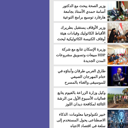
بالسويس
وزير الصحة يبحث مع الدكتور
أسامة حمدي الأستاذ بجامعة
هارفارد توسيع برامج التوعية
بمرض السكري
وزير الأوقاف يستقبل بطريرك
الأقباط الكاثوليك وقيادات هيئة
أوقاف الكنيسة الكاثوليكية لبحث
آفاق التعاون المشترك
وزيرة الإسكان تتابع مع شركة
HDP مبيعات وتسويق مشروعات
المدن الجديدة
طارق العربي طرقان وأبناؤه في
ختام المهرجان الصيفي
للموسيقى والغناء بالمسرح
المكشوف
وكيل وزارة الزراعة بالفيوم يتابع
فعاليات الأسبوع الأول من الرشة
الثالثة لمكافحة ديدان اللوز
للقطن
خبير تكنولوجيا معلومات: الذكاء
الاصطناعى يحول المستخدم إلى
سلعة فى اقتصاد الانتباه