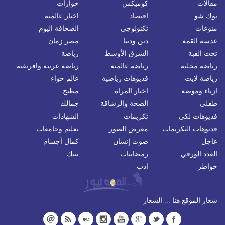
مقالات
كوميكس
حوارات
توك شو
اقتصاد
اخبار عالمية
منوعات
تكنولوجى
الصحافة اليوم
عدسة القمة
دين ودنيا
مصر زمان
تحت القبة
الشرق الأوسط
رياضة
رياضة محلية
رياضة عالمية
رياضة عربية وافريقية
رياضة لايت
فديوهات رياضية
عالم حواء
ازياء وموضة
اخبار المراة
مطبخ
طفلى
الصحة والرشاقة
جمالك
فديوهات لكى
تكريمات
الشهادات
فديوهات التكريمات
معرض الصور
تعليم وجامعات
عاجل
صوت إنسان
كمال أجسام
العدد الورقي
رمضانيات
بيتك
خواطر
ادب
شعار الموقع هنا ... الشعار