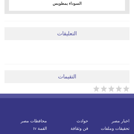
السوداء بمطوبس
التعليقات
ضعي تعليقَكِ هنا
التقيمات
اخبار مصر
حوادث
محافظات مصر
تحقيقات وملفات
فن وثقافة
القمة tv