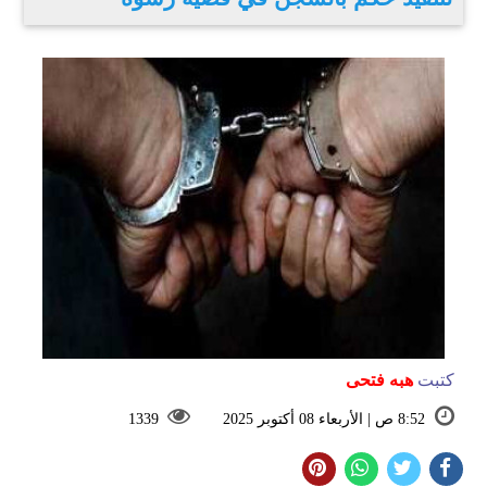
كتبت
هبه فتحى
8:52 ص | الأربعاء 08 أكتوبر 2025
1339