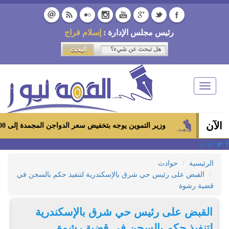
رئيس مجلس الإدارة :
إسلام فراج
Toggle
navigation
الآن
وزير التموين يوجه بتخفيض سعر الدواجن المجمدة إلى 100 جنيه للكيلو بالمجمعات الاستهلاكية ومعارض «أهلاً رمضان»
الرئيسية
حوادث
القبض على رئيس حي شرق بالإسكندرية لتنفيذ حكم بالسجن في
قضية رشوة
القبض على رئيس حي شرق بالإسكندرية
لتنفيذ حكم بالسجن في قضية رشوة