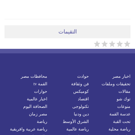
ضعي تعليقَكِ هنا
التقيمات
اخبار مصر
حوادث
محافظات مصر
تحقيقات وملفات
فن وثقافة
القمة tv
مقالات
كوميكس
حوارات
توك شو
اقتصاد
اخبار عالمية
منوعات
تكنولوجى
الصحافة اليوم
عدسة القمة
دين ودنيا
مصر زمان
تحت القبة
الشرق الأوسط
رياضة
رياضة محلية
رياضة عالمية
رياضة عربية وافريقية