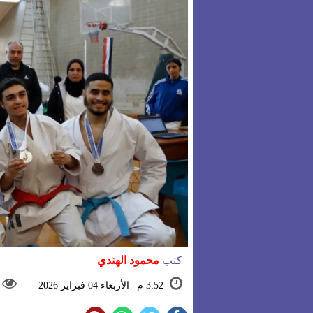
كتب
محمود الهندي
3:52 م | الأربعاء 04 فبراير 2026