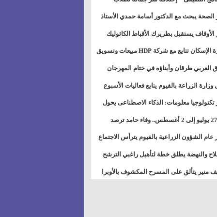
بات ذوى الهمهم" بمدارس التربية الخاصة
 الصحة يبحث مع الدكتور أسامة حمدي الأستاذ
سويس
عة هارفارد توسيع برامج التوعية بمرض السكري
 الأوقاف يستقبل بطريرك الأقباط الكاثوليك
دات هيئة أوقاف الكنيسة الكاثوليكية لبحث آفاق
وزيرة الإسكان تتابع مع شركة HDP مبيعات وتسويق
اون المشترك
عات المدن الجديدة
 العربي طرقان وأبناؤه في ختام المهرجان
في للموسيقى والغناء بالمسرح المكشوف
 وزارة الزراعة بالفيوم يتابع فعاليات الأسبوع
ل من الرشة الثالثة لمكافحة ديدان اللوز للقطن
 تكنولوجيا معلومات: الذكاء الاصطناعى يحول
تخدم إلى سلعة فى اقتصاد الانتباه
من 27 يوليو إلى 2 أغسطس.. وفاء حامد ترصد
رات أقوى الاتصالات الفلكية على الأبراج
 عام الشؤون الزراعية بالفيوم يترأس الاجتماع
ري لمتابعة الحصر الحيازي الجديدة
لاح والنهضة يطلق خطة لتأهيل راغبي الترشح
الس الشعبية المحلية ويستعرض خطط أماناته
 منير يتألق على المسرح المكشوف بالأوبرا
حافظات