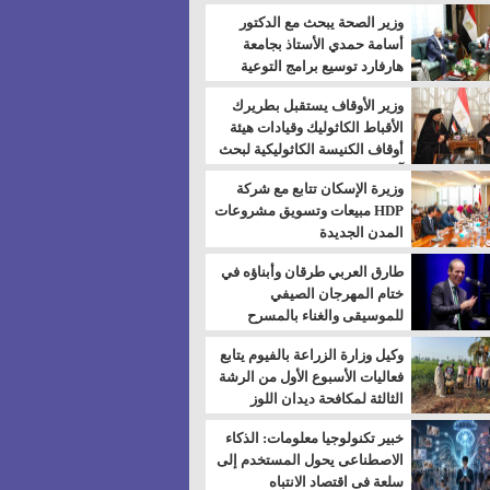
بالسويس
وزير الصحة يبحث مع الدكتور
أسامة حمدي الأستاذ بجامعة
هارفارد توسيع برامج التوعية
بمرض السكري
وزير الأوقاف يستقبل بطريرك
الأقباط الكاثوليك وقيادات هيئة
أوقاف الكنيسة الكاثوليكية لبحث
آفاق التعاون المشترك
وزيرة الإسكان تتابع مع شركة
HDP مبيعات وتسويق مشروعات
المدن الجديدة
طارق العربي طرقان وأبناؤه في
ختام المهرجان الصيفي
للموسيقى والغناء بالمسرح
المكشوف
وكيل وزارة الزراعة بالفيوم يتابع
فعاليات الأسبوع الأول من الرشة
الثالثة لمكافحة ديدان اللوز
للقطن
خبير تكنولوجيا معلومات: الذكاء
الاصطناعى يحول المستخدم إلى
سلعة فى اقتصاد الانتباه