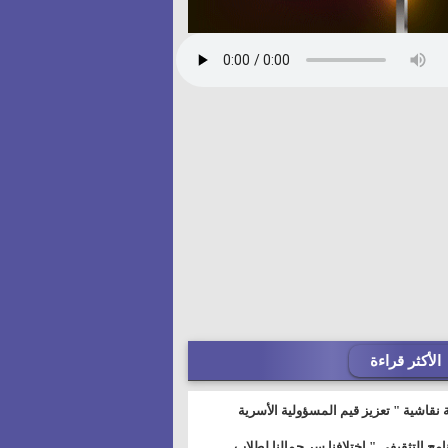
الأكثر قراءة
 نقاشية " تعزيز قيم المسؤولية الأسرية
خطيط للمستقبل" بمجمع إعلام السويس
نامج التثقيفى " إختلافنا سر جمالنا لطلاب