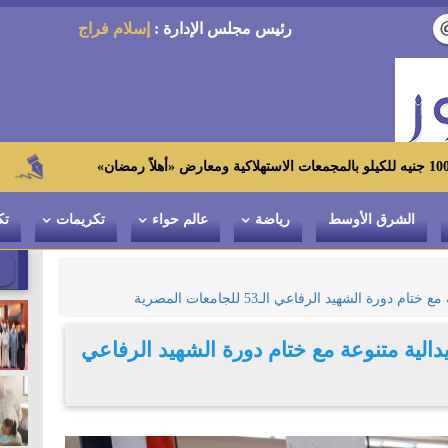
رئيس مجلس الإدارة :
إسلام فراج
زاهي حواس من ا
الشرق الأوسط
رياضة
عالم حواء
تكريمات
تك
ة عين شمس تحصد 79 ميدالية متنوعة مع ختام دورة الشهيد الرفاعي