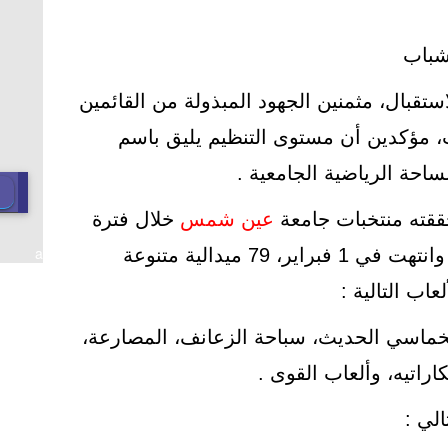
لشباب
تقبال، مثمنين الجهود المبذولة من القائمين
ب، مؤكدين أن مستوى التنظيم يليق باسم
احة الرياضية الجامعية .
حققته منتخبات جامعة
عين شمس
خلال فترة
a
المحاكاة، التي بدأت في 25 يناير وانتهت في 1 فبراير، 79 ميدالية متنوعة
اب التالية :
لخماسي الحديث، سباحة الزعانف، المصارعة،
كاراتيه، وألعاب القوى .
الي :