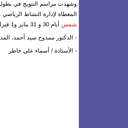
وشهدت مراسم التتويج في بطولة ا
المغطاة لإدارة النشاط الرياضي ب
شمس
أيام 30 و 31 يناير و1 فبراير حضور كلا من :
- الدكتور ممدوح سيد أحمد، المدي
- الأستاذة / أسماء علي خاطر