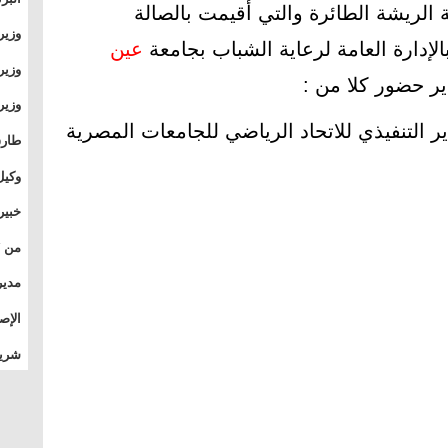
لريشة الطائرة والتي أقيمت بالصالة
وطال
وزير
الإدارة العامة لرعاية الشباب بجامعة
عين
بال
بجام
وزير
وقيا
التع
ر التنفيذي للاتحاد الرياضي للجامعات المصرية
مشرو
طارق
الصي
وكيل
الأو
خبير
المس
تأثي
مدير
الدو
الإص
للمج
شريف
بالم