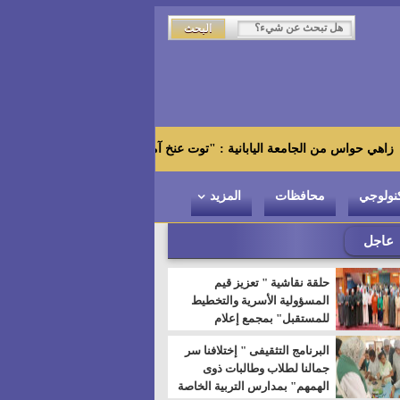
لجامعة اليابانية : "توت عنخ آمون" هو بطل المتحف الكبير
ق
نولوجي
محافظات
المزيد
عاجل
حلقة نقاشية " تعزيز قيم
المسؤولية الأسرية والتخطيط
للمستقبل" بمجمع إعلام
السويس
البرنامج التثقيفى " إختلافنا سر
جمالنا لطلاب وطالبات ذوى
الهمهم" بمدارس التربية الخاصة