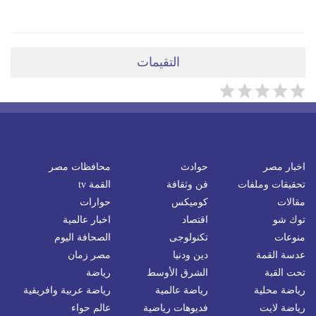
التقيمات
اخبار مصر
حوادث
محافظات مصر
تحقيقات وملفات
فن وثقافة
القمة tv
مقالات
كوميكس
حوارات
توك شو
اقتصاد
اخبار عالمية
منوعات
تكنولوجى
الصحافة اليوم
عدسة القمة
دين ودنيا
مصر زمان
تحت القبة
الشرق الأوسط
رياضة
رياضة محلية
رياضة عالمية
رياضة عربية وافريقية
رياضة لايت
فديوهات رياضية
عالم حواء