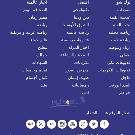
توك شو
اقتصاد
اخبار عالمية
منوعات
تكنولوجى
الصحافة اليوم
عدسة القمة
دين ودنيا
مصر زمان
تحت القبة
الشرق الأوسط
رياضة
رياضة محلية
رياضة عالمية
رياضة عربية وافريقية
رياضة لايت
فديوهات رياضية
عالم حواء
ازياء وموضة
اخبار المراة
مطبخ
طفلى
الصحة والرشاقة
جمالك
فديوهات لكى
تكريمات
الشهادات
فديوهات التكريمات
معرض الصور
تعليم وجامعات
عاجل
صوت إنسان
كمال أجسام
العدد الورقي
رمضانيات
بيتك
خواطر
ادب
شعار الموقع هنا ... الشعار