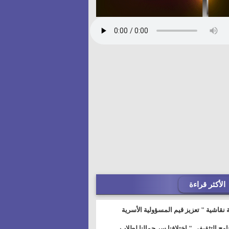
الأكثر قراءة
 نقاشية " تعزيز قيم المسؤولية الأسرية
خطيط للمستقبل" بمجمع إعلام السويس
نامج التثقيفى " إختلافنا سر جمالنا لطلاب