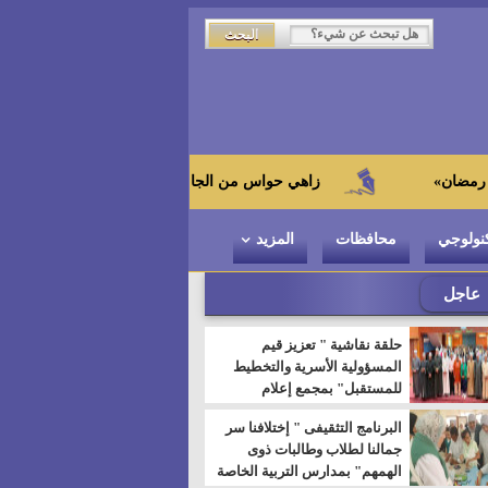
زاهي حواس من الجامعة اليابانية : "توت عنخ آمون" هو بطل المتحف 
نولوجي
محافظات
المزيد
عاجل
حلقة نقاشية " تعزيز قيم
المسؤولية الأسرية والتخطيط
للمستقبل" بمجمع إعلام
السويس
البرنامج التثقيفى " إختلافنا سر
جمالنا لطلاب وطالبات ذوى
الهمهم" بمدارس التربية الخاصة