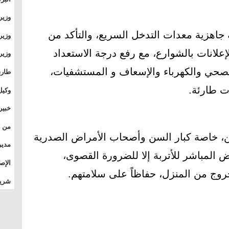
وطال
وزير
بال
بجام
جاهزية معدات التدخل السريع، والتأكد من
وزير
وقيا
لإعلانات بالشوارع، مع رفع درجة الاستعداد
التع
مشرو
حي والكهرباء والإسعاف و المستشفيات،
طارق
الصي
ت طارئة.
وكيل
الأو
خبير
المس
ن، خاصة كبار السن وأصحاب الأمراض الصدرية
تأثي
مدير
المباشر للأتربة إلا للضرورة القصوى،
الدو
الإص
خروج من المنزل، حفاظاً على سلامتهم.
للمج
شريف
بالم