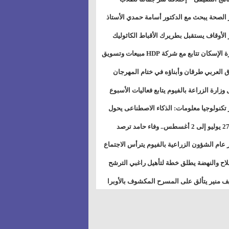
بات ذوى الهمهم" بمدارس التربية الخاصة
 الصحة يبحث مع الدكتور أسامة حمدي الأستاذ
سويس
عة هارفارد توسيع برامج التوعية بمرض السكري
 الأوقاف يستقبل بطريرك الأقباط الكاثوليك
دات هيئة أوقاف الكنيسة الكاثوليكية لبحث آفاق
وزيرة الإسكان تتابع مع شركة HDP مبيعات وتسويق
اون المشترك
عات المدن الجديدة
 العربي طرقان وأبناؤه في ختام المهرجان
في للموسيقى والغناء بالمسرح المكشوف
 وزارة الزراعة بالفيوم يتابع فعاليات الأسبوع
ل من الرشة الثالثة لمكافحة ديدان اللوز للقطن
 تكنولوجيا معلومات: الذكاء الاصطناعى يحول
تخدم إلى سلعة فى اقتصاد الانتباه
من 27 يوليو إلى 2 أغسطس.. وفاء حامد ترصد
رات أقوى الاتصالات الفلكية على الأبراج
 عام الشؤون الزراعية بالفيوم يترأس الاجتماع
ري لمتابعة الحصر الحيازي الجديدة
لاح والنهضة يطلق خطة لتأهيل راغبي الترشح
الس الشعبية المحلية ويستعرض خطط أماناته
 منير يتألق على المسرح المكشوف بالأوبرا
حافظات