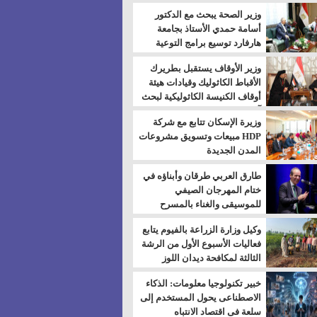
بالسويس
وزير الصحة يبحث مع الدكتور
أسامة حمدي الأستاذ بجامعة
هارفارد توسيع برامج التوعية
بمرض السكري
وزير الأوقاف يستقبل بطريرك
الأقباط الكاثوليك وقيادات هيئة
أوقاف الكنيسة الكاثوليكية لبحث
آفاق التعاون المشترك
وزيرة الإسكان تتابع مع شركة
HDP مبيعات وتسويق مشروعات
المدن الجديدة
طارق العربي طرقان وأبناؤه في
ختام المهرجان الصيفي
للموسيقى والغناء بالمسرح
المكشوف
وكيل وزارة الزراعة بالفيوم يتابع
فعاليات الأسبوع الأول من الرشة
الثالثة لمكافحة ديدان اللوز
للقطن
خبير تكنولوجيا معلومات: الذكاء
الاصطناعى يحول المستخدم إلى
سلعة فى اقتصاد الانتباه