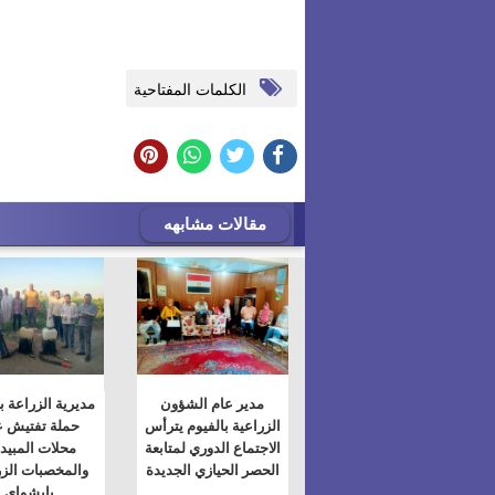
الكلمات المفتاحية
مقالات مشابهه
مدير عام الشؤون
مديرية الزراعة ب
الزراعية بالفيوم يترأس
حملة تفتيش 
الاجتماع الدوري لمتابعة
محلات المبيد
الحصر الحيازي الجديدة
والمخصبات الزر
بابشواى