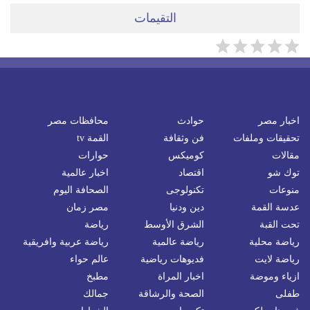
التقيمات
اخبار مصر
حوادث
محافظات مصر
تحقيقات وملفات
فن وثقافة
القمة tv
مقالات
كوميكس
حوارات
توك شو
اقتصاد
اخبار عالمية
منوعات
تكنولوجى
الصحافة اليوم
عدسة القمة
دين ودنيا
مصر زمان
تحت القبة
الشرق الأوسط
رياضة
رياضة محلية
رياضة عالمية
رياضة عربية وافريقية
رياضة لايت
فديوهات رياضية
عالم حواء
ازياء وموضة
اخبار المراة
مطبخ
طفلى
الصحة والرشاقة
جمالك