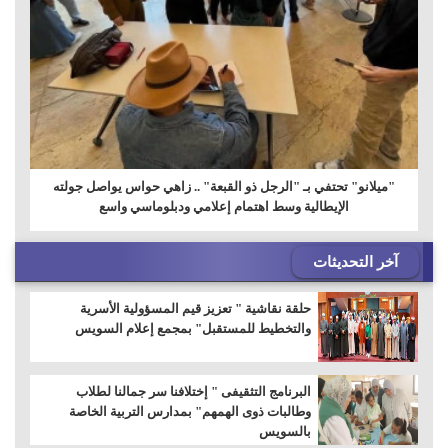
"ميلانو" تحتفي بـ "الرجل ذو القبعة" .. زاهي حواس يواصل جولته
الإيطالية وسط اهتمام إعلامي ودبلوماسي واسع
آخر التحديثات
حلقة نقاشية " تعزيز قيم المسؤولية الأسرية
والتخطيط للمستقبل" بمجمع إعلام السويس
البرنامج التثقيفى " إختلافنا سر جمالنا لطلاب
وطالبات ذوى الهمهم" بمدارس التربية الخاصة
بالسويس