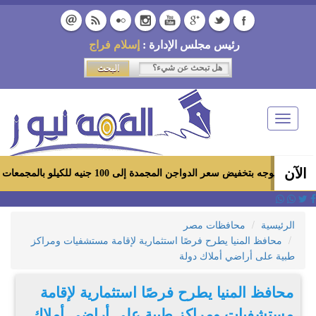
رئيس مجلس الإدارة :
إسلام فراج
Toggle
navigation
الآن
سعر الدواجن المجمدة إلى 100 جنيه للكيلو بالمجمعات الاستهلاكية ومعارض «أهلاً رمضان»
الرئيسية
محافظات مصر
محافظ المنيا يطرح فرصًا استثمارية لإقامة مستشفيات ومراكز
طبية على أراضي أملاك دولة
محافظ المنيا يطرح فرصًا استثمارية لإقامة
مستشفيات ومراكز طبية على أراضي أملاك