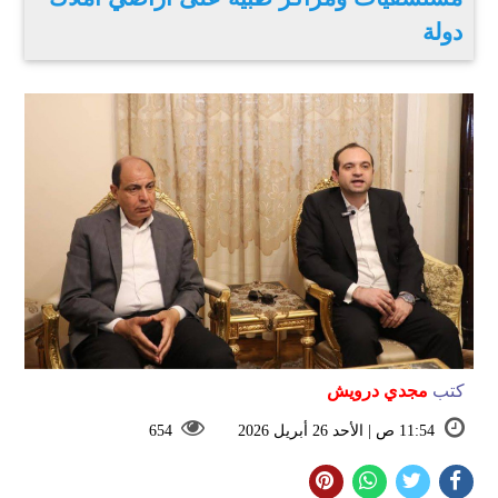
دولة
كتب
مجدي درويش
11:54 ص | الأحد 26 أبريل 2026
654