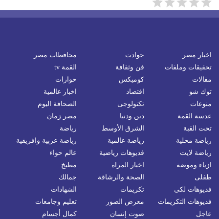
اخبار مصر
حوادث
محافظات مصر
تحقيقات وملفات
فن وثقافة
القمة tv
مقالات
كوميكس
حوارات
توك شو
اقتصاد
اخبار عالمية
منوعات
تكنولوجى
الصحافة اليوم
عدسة القمة
دين ودنيا
مصر زمان
تحت القبة
الشرق الأوسط
رياضة
رياضة محلية
رياضة عالمية
رياضة عربية وافريقية
رياضة لايت
فديوهات رياضية
عالم حواء
ازياء وموضة
اخبار المراة
مطبخ
طفلى
الصحة والرشاقة
جمالك
فديوهات لكى
تكريمات
الشهادات
فديوهات التكريمات
معرض الصور
تعليم وجامعات
عاجل
صوت إنسان
كمال أجسام