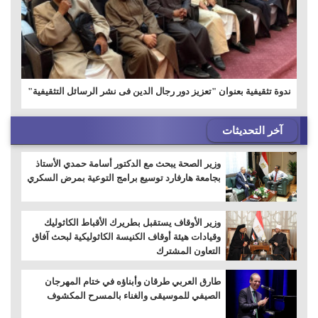
ندوة تثقيفية بعنوان "تعزيز دور رجال الدين فى نشر الرسائل التثقيفية"
آخر التحديثات
وزير الصحة يبحث مع الدكتور أسامة حمدي الأستاذ
بجامعة هارفارد توسيع برامج التوعية بمرض السكري
وزير الأوقاف يستقبل بطريرك الأقباط الكاثوليك
وقيادات هيئة أوقاف الكنيسة الكاثوليكية لبحث آفاق
التعاون المشترك
طارق العربي طرقان وأبناؤه في ختام المهرجان
الصيفي للموسيقى والغناء بالمسرح المكشوف