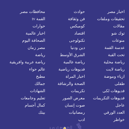
اخبار مصر
حوادث
محافظات مصر
تحقيقات وملفات
فن وثقافة
القمة tv
مقالات
كوميكس
حوارات
توك شو
اقتصاد
اخبار عالمية
منوعات
تكنولوجى
الصحافة اليوم
عدسة القمة
دين ودنيا
مصر زمان
تحت القبة
الشرق الأوسط
رياضة
رياضة محلية
رياضة عالمية
رياضة عربية وافريقية
رياضة لايت
فديوهات رياضية
عالم حواء
ازياء وموضة
اخبار المراة
مطبخ
طفلى
الصحة والرشاقة
جمالك
فديوهات لكى
تكريمات
الشهادات
فديوهات التكريمات
معرض الصور
تعليم وجامعات
عاجل
صوت إنسان
كمال أجسام
العدد الورقي
رمضانيات
بيتك
خواطر
ادب