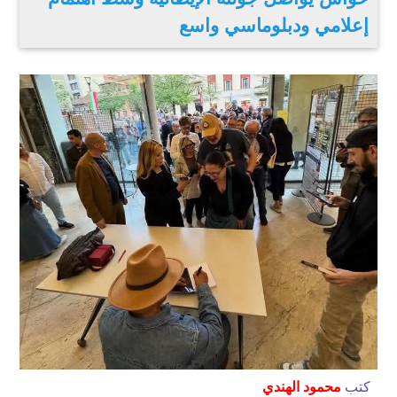
إعلامي ودبلوماسي واسع
كتب
محمود الهندي