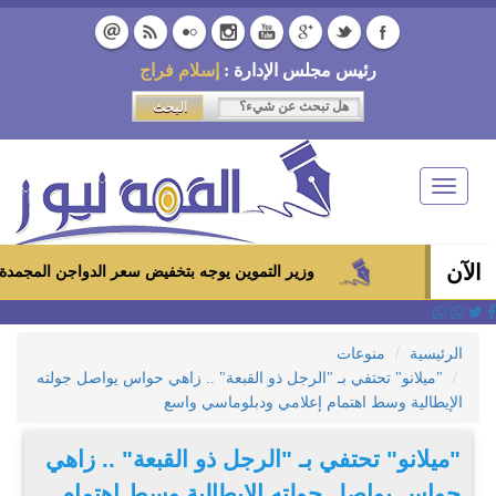
رئيس مجلس الإدارة :
إسلام فراج
Toggle
navigation
الآن
وزير التموين يوجه بتخفيض سعر الدواجن المجمدة إلى 100 جنيه للكيلو بالمجمعات الاستهلاكية ومعارض «أهلاً رمضان»
الرئيسية
منوعات
"ميلانو" تحتفي بـ "الرجل ذو القبعة" .. زاهي حواس يواصل جولته
الإيطالية وسط اهتمام إعلامي ودبلوماسي واسع
"ميلانو" تحتفي بـ "الرجل ذو القبعة" .. زاهي
حواس يواصل جولته الإيطالية وسط اهتمام