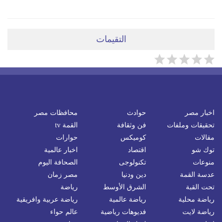
التقيمات
اخبار مصر
حوادث
محافظات مصر
تحقيقات وملفات
فن وثقافة
القمة tv
مقالات
كوميكس
حوارات
توك شو
اقتصاد
اخبار عالمية
منوعات
تكنولوجى
الصحافة اليوم
عدسة القمة
دين ودنيا
مصر زمان
تحت القبة
الشرق الأوسط
رياضة
رياضة محلية
رياضة عالمية
رياضة عربية وافريقية
رياضة لايت
فديوهات رياضية
عالم حواء