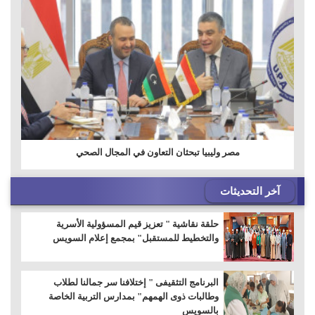
مصر وليبيا تبحثان التعاون في المجال الصحي
آخر التحديثات
حلقة نقاشية " تعزيز قيم المسؤولية الأسرية
والتخطيط للمستقبل" بمجمع إعلام السويس
البرنامج التثقيفى " إختلافنا سر جمالنا لطلاب
وطالبات ذوى الهمهم" بمدارس التربية الخاصة
بالسويس