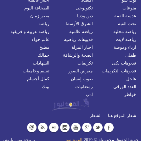
توك شو
اقتصاد
اخبار عالمية
منوعات
تكنولوجى
الصحافة اليوم
عدسة القمة
دين ودنيا
مصر زمان
تحت القبة
الشرق الأوسط
رياضة
رياضة محلية
رياضة عالمية
رياضة عربية وافريقية
رياضة لايت
فديوهات رياضية
عالم حواء
ازياء وموضة
اخبار المراة
مطبخ
طفلى
الصحة والرشاقة
جمالك
فديوهات لكى
تكريمات
الشهادات
فديوهات التكريمات
معرض الصور
تعليم وجامعات
عاجل
صوت إنسان
كمال أجسام
العدد الورقي
رمضانيات
بيتك
خواطر
ادب
شعار الموقع هنا ... الشعار
جميع الحقوق محفوظة © 2019
القمة نيوز
برمجة
ويب بايونير